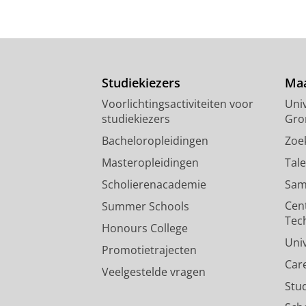
Studiekiezers
Maa
Voorlichtingsactiviteiten voor
Univ
studiekiezers
Gro
Bacheloropleidingen
Zoe
Masteropleidingen
Tal
Scholierenacademie
Sam
Cen
Summer Schools
Tec
Honours College
Uni
Promotietrajecten
Car
Veelgestelde vragen
Stu