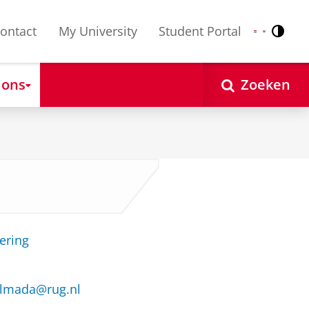
ontact
My University
Student Portal
Contr
Nederlands
English
 ons
Zoeken
ering
almada@rug.nl