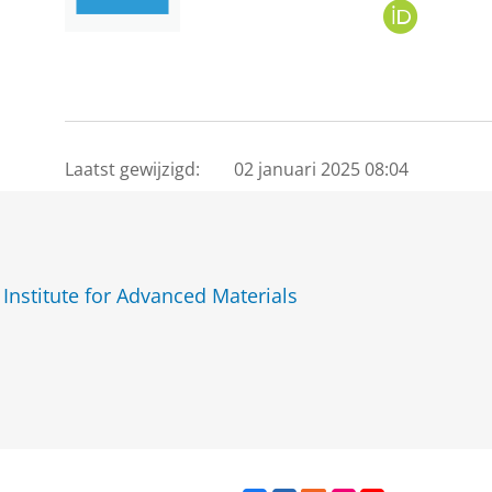
O
R
C
I
D
Laatst gewijzigd:
02 januari 2025 08:04
Institute for Advanced Materials