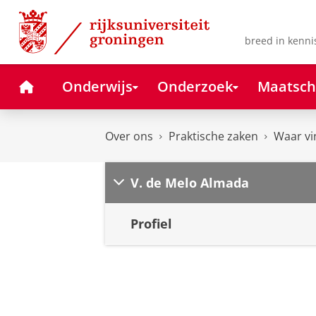
Skip
Skip
to
to
Content
Navigation
breed in kenni
Home
Onderwijs
Onderzoek
Maatsch
Over ons
Praktische zaken
Waar vi
V. de Melo Almada
Profiel