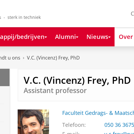
C
s - sterk in techniek
appij/bedrijven
Alumni
Nieuws
Over
ndt u ons
V.C. (Vincenz) Frey, PhD
V.C. (Vincenz) Frey, PhD
Assistant professor
Faculteit Gedrags- & Maats
Telefoon:
050 36 367