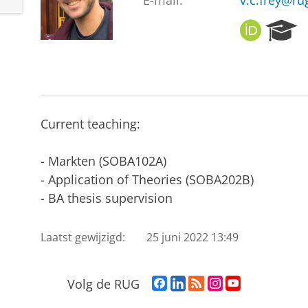
E-mail:
v.c.frey@ru
O
R
R
e
C
s
I
e
D
a
r
c
Current teaching:
h
P
- Markten (SOBA102A)
o
r
- Application of Theories (SOBA202B)
t
- BA thesis supervision
a
l
Laatst gewijzigd:
25 juni 2022 13:49
F
L
R
I
Y
Volg de RUG
a
i
S
n
o