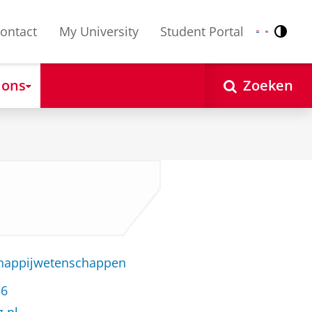
ontact
My University
Student Portal
Contr
Nederlands
English
 ons
Zoeken
chappijwetenschappen
56