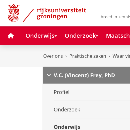
Skip
Skip
to
to
Content
Navigation
breed in kenni
Home
Onderwijs
Onderzoek
Maatsch
Over ons
Praktische zaken
Waar vi
V.C. (Vincenz) Frey, PhD
Profiel
Onderzoek
Onderwijs