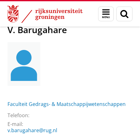
Skip
Skip
Over ons
V. Barugahare
Menu
Zoek
to
to
en
Content
Navigation
zoeken
V. Barugahare
Faculteit Gedrags- & Maatschappijwetenschappen
Telefoon:
E-mail:
v.barugahare@rug.nl