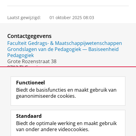
Laatst gewijzigd:
01 oktober 2025 08:03
Contactgegevens
Faculteit Gedrags- & Maatschappijwetenschappen
Grondslagen van de Pedagogiek — Basiseenheid
Pedagogiek
Grote Rozenstraat 38
9712 TJ Groningen
Nederland
Functioneel
Biedt de basisfuncties en maakt gebruik van
geanonimiseerde cookies.
F
L
R
I
Y
Volg de RUG
a
i
S
n
o
Standaard
c
n
S
s
u
Biedt de optimale werking en maakt gebruik
e
k
-
t
T
Studiekiezers
van onder andere videocookies.
b
e
f
a
u