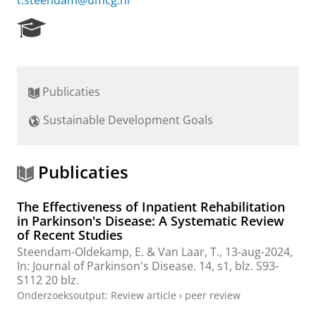
t.steendam@umcg.nl
R
e
s
e
a
Publicaties
r
c
Sustainable Development Goals
h
P
o
r
Publicaties
t
a
The Effectiveness of Inpatient Rehabilitation
l
in Parkinson's Disease: A Systematic Review
of Recent Studies
Steendam-Oldekamp, E.
&
Van Laar, T.
,
13-aug-2024
,
In:
Journal of Parkinson's Disease.
14
,
s1
,
blz. S93-
S112
20 blz.
Onderzoeksoutput
:
Review article
›
peer review