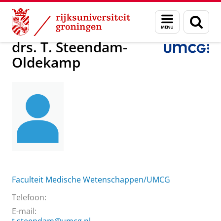
Skip
Skip
Over ons
drs. T. Steendam-Oldekamp
Menu
Zoek
to
to
en
Content
Navigation
zoeken
drs. T. Steendam-
Oldekamp
Faculteit Medische Wetenschappen/UMCG
Telefoon:
E-mail: