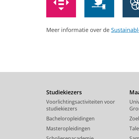
Meer informatie over de
Sustainab
Studiekiezers
Maa
Voorlichtingsactiviteiten voor
Univ
studiekiezers
Gro
Bacheloropleidingen
Zoe
Masteropleidingen
Tal
Scholierenacademie
Sam