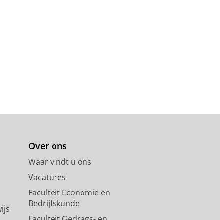
Over ons
Waar vindt u ons
Vacatures
Faculteit Economie en
Bedrijfskunde
ijs
Faculteit Gedrags- en