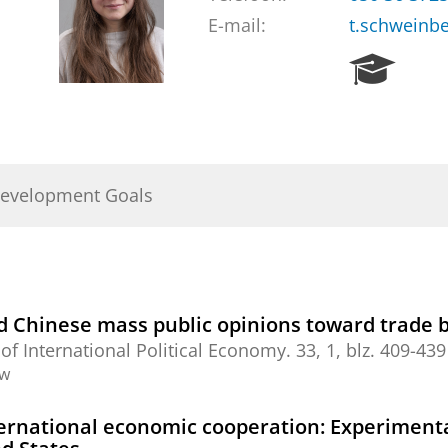
E-mail:
t.schweinb
R
e
s
e
a
r
Development Goals
c
h
P
o
r
t
d Chinese mass public opinions toward trade 
a
of International Political Economy.
33
,
1
,
blz. 409-439
l
ew
rnational economic cooperation: Experimenta