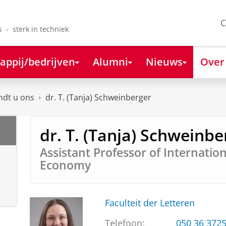
C
s - sterk in techniek
appij/bedrijven
Alumni
Nieuws
Over
ndt u ons
dr. T. (Tanja) Schweinberger
dr. T. (Tanja) Schweinbe
Assistant Professor of Internationa
Economy
Faculteit der Letteren
Telefoon:
050 36 372