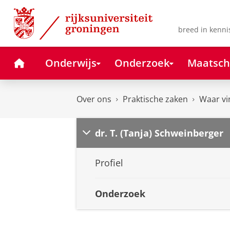
Skip
Skip
to
to
Content
Navigation
breed in kenni
Home
Onderwijs
Onderzoek
Maatsch
Over ons
Praktische zaken
Waar vi
dr. T. (Tanja) Schweinberger
Profiel
Onderzoek