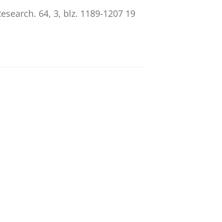
Research.
64
,
3
,
blz. 1189-1207
19
.
Gao, H., Raess, D. & Zeng, K.
S-China trade cooperation