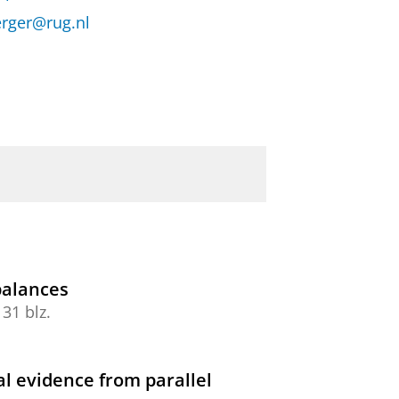
erger@rug.nl
balances
31 blz.
l evidence from parallel