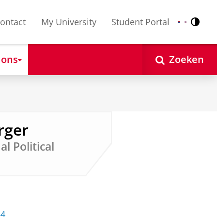
ontact
My University
Student Portal
Contr
Nederlands
English
 ons
Zoeken
rger
l Political
54