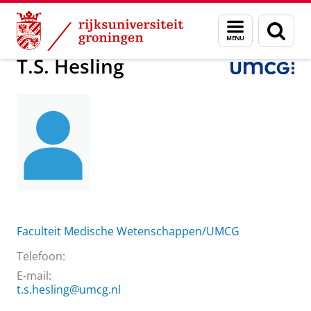
Skip
Skip
Over ons
T.S. Hesling
Menu
Zoek
to
to
en
Content
Navigation
zoeken
T.S. Hesling
Faculteit Medische Wetenschappen/UMCG
Telefoon:
E-mail:
t.s.hesling@umcg.nl