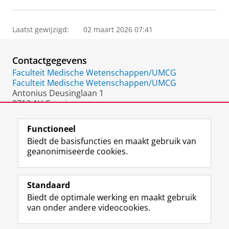
Laatst gewijzigd:
02 maart 2026 07:41
Contactgegevens
Faculteit Medische Wetenschappen/UMCG
Faculteit Medische Wetenschappen/UMCG
Antonius Deusinglaan 1
9713 AV Groningen
Nederland
Functioneel
Biedt de basisfuncties en maakt gebruik van
geanonimiseerde cookies.
F
L
R
I
Y
Volg de RUG
a
i
S
n
o
Standaard
c
n
S
s
u
Biedt de optimale werking en maakt gebruik
e
k
-
t
T
Studiekiezers
van onder andere videocookies.
b
e
f
a
u
Maatschappij/bedrijven
o
d
e
g
b