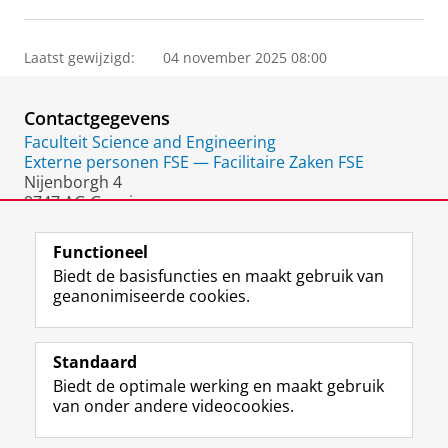
Laatst gewijzigd:
04 november 2025 08:00
Contactgegevens
Faculteit Science and Engineering
Externe personen FSE — Facilitaire Zaken FSE
Nijenborgh 4
9747 AG Groningen
Nederland
Functioneel
Biedt de basisfuncties en maakt gebruik van
geanonimiseerde cookies.
F
L
R
I
Y
Volg de RUG
a
i
S
n
o
Standaard
c
n
S
s
u
Biedt de optimale werking en maakt gebruik
e
k
-
t
T
Studiekiezers
van onder andere videocookies.
b
e
f
a
u
Maatschappij/bedrijven
o
d
e
g
b