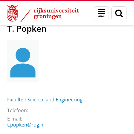
Skip
Skip
Over ons
T. Popken
Menu
Zoek
to
to
en
Content
Navigation
zoeken
T. Popken
Faculteit Science and Engineering
Telefoon:
E-mail:
t.popken@rug.nl