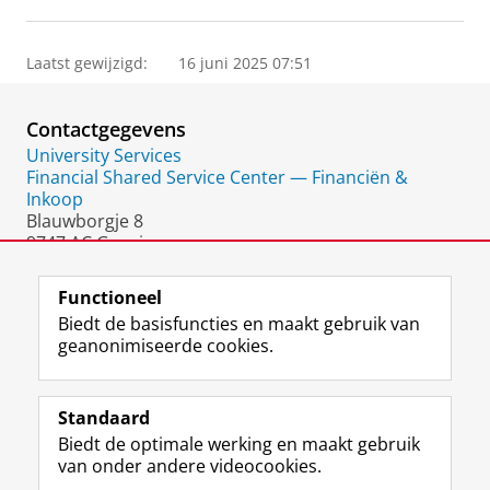
Laatst gewijzigd:
16 juni 2025 07:51
Contactgegevens
University Services
Financial Shared Service Center — Financiën &
Inkoop
Blauwborgje 8
9747 AC Groningen
Nederland
Functioneel
Biedt de basisfuncties en maakt gebruik van
geanonimiseerde cookies.
F
L
R
I
Y
Volg de RUG
a
i
S
n
o
Standaard
c
n
S
s
u
Biedt de optimale werking en maakt gebruik
e
k
-
t
T
Studiekiezers
van onder andere videocookies.
b
e
f
a
u