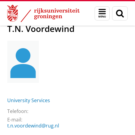
Skip
Skip
Over ons
T.N. Voordewind
Menu
Zoek
to
to
en
Content
Navigation
zoeken
T.N. Voordewind
University Services
Telefoon:
E-mail:
t.n.voordewind@rug.nl