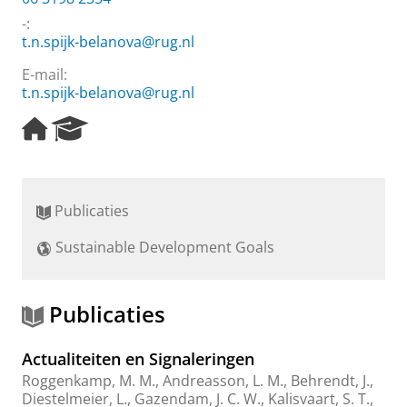
-:
t.n.spijk-belanova@rug.nl
E-mail:
t.n.spijk-belanova@rug.nl
H
R
o
e
m
s
e
e
p
a
Publicaties
a
r
g
c
Sustainable Development Goals
e
h
P
o
r
Publicaties
t
a
Actualiteiten en Signaleringen
l
Roggenkamp, M. M.
,
Andreasson, L. M.
,
Behrendt, J.
,
Diestelmeier, L.
,
Gazendam, J. C. W.
,
Kalisvaart, S. T.
,