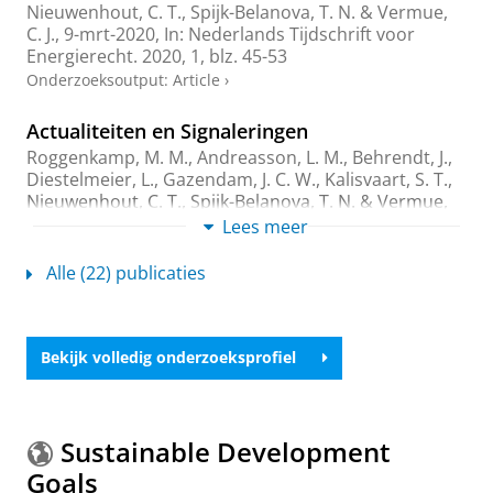
Nieuwenhout, C. T.
,
Spijk-Belanova, T. N.
& Vermue,
C. J.,
9-mrt-2020
,
In:
Nederlands Tijdschrift voor
Energierecht.
2020
,
1
,
blz. 45-53
Onderzoeksoutput
:
Article
›
Actualiteiten en Signaleringen
Roggenkamp, M. M.
,
Andreasson, L. M.
,
Behrendt, J.
,
Diestelmeier, L.
,
Gazendam, J. C. W.
,
Kalisvaart, S. T.
,
Nieuwenhout, C. T.
,
Spijk-Belanova, T. N.
& Vermue,
C. J.,
11-mei-2020
,
In:
Nederlands Tijdschrift voor
Lees meer
Energierecht.
2020
,
2
,
blz. 100-105
6 blz.
Onderzoeksoutput
:
Article
›
Alle (22) publicaties
Actualiteiten en Signaleringen
Roggenkamp, M.
,
Andreasson, L. M.
,
Behrendt, J.
,
Bekijk volledig onderzoeksprofiel
Diestelmeier, L.
,
Gazendam, J. C. W.
,
Kalisvaart, S. T.
,
Nieuwenhout, C. T.
,
Spijk-Belanova, T. N.
& Vermue,
C. J.,
9-jul-2020
,
In:
Nederlands Tijdschrift voor
Energierecht.
2020
,
3
,
blz. 154-160
Sustainable Development
Onderzoeksoutput
:
Article
›
Goals