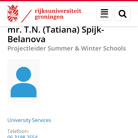
Skip
Skip
Over ons
mr. T.N. (Tatiana) Spijk-Belanova
Menu
Zoek
to
to
en
Content
Navigation
zoeken
mr. T.N. (Tatiana) Spijk-
Belanova
Projectleider Summer & Winter Schools
University Services
Telefoon:
06 3198 2554