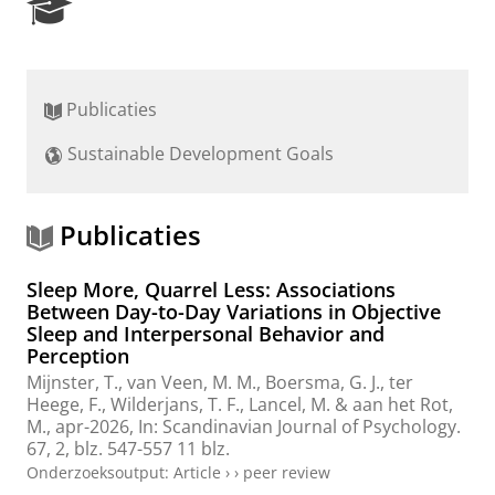
R
e
s
e
a
Publicaties
r
c
Sustainable Development Goals
h
P
o
r
Publicaties
t
a
Sleep More, Quarrel Less: Associations
l
Between Day-to-Day Variations in Objective
Sleep and Interpersonal Behavior and
Perception
Mijnster, T.
,
van Veen, M. M.
,
Boersma, G. J.
,
ter
Heege, F.
, Wilderjans, T. F.,
Lancel, M.
&
aan het Rot,
M.
,
apr-2026
,
In:
Scandinavian Journal of Psychology.
67
,
2
,
blz. 547-557
11 blz.
Onderzoeksoutput
:
Article
›
›
peer review