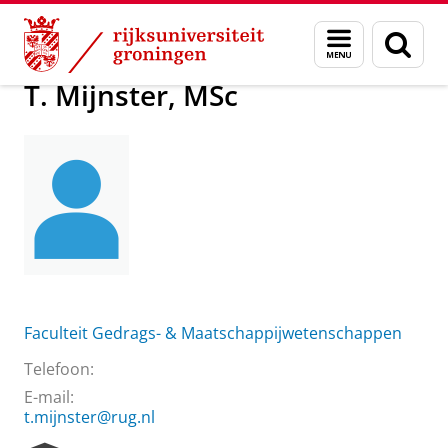
Skip
Skip
Over ons
T. Mijnster, MSc
Menu
Zoek
to
to
en
Content
Navigation
zoeken
T. Mijnster, MSc
Faculteit Gedrags- & Maatschappijwetenschappen
Telefoon:
E-mail:
t.mijnster@rug.nl