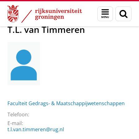
Skip
Skip
Over ons
T.L. van Timmeren
Menu
Zoek
to
to
en
Content
Navigation
zoeken
T.L. van Timmeren
Faculteit Gedrags- & Maatschappijwetenschappen
Telefoon:
E-mail:
t.l.van.timmeren@rug.nl