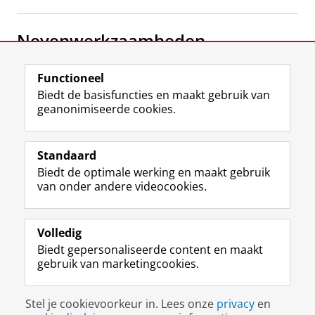
Nevenwerkzaamheden
dr. Aletta Jacobs College
Functioneel
dr. Aletta Jacobs College
Biedt de basisfuncties en maakt gebruik van
geanonimiseerde cookies.
F
L
R
I
Y
Volg de RUG
a
i
S
n
o
Standaard
c
n
S
s
u
Biedt de optimale werking en maakt gebruik
e
k
-
t
T
Studiekiezers
van onder andere videocookies.
b
e
f
a
u
Maatschappij/bedrijven
o
d
e
g
b
o
I
e
r
e
Alumni
k
n
d
a
-
Volledig
p
-
R
m
k
Biedt gepersonaliseerde content en maakt
Over ons
a
p
i
-
a
gebruik van marketingcookies.
g
a
j
a
n
i
g
k
c
a
Disclaimer & Copyright
Privacy
Cookies
n
i
s
c
a
Stel je cookievoorkeur in. Lees onze
privacy
en
Inloggen