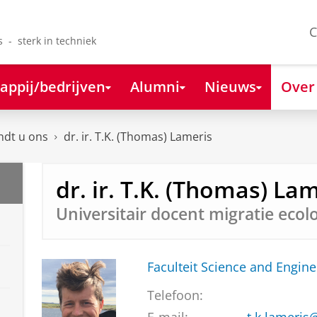
C
s - sterk in techniek
appij/bedrijven
Alumni
Nieuws
Over
ndt u ons
dr. ir. T.K. (Thomas) Lameris
dr. ir. T.K. (Thomas) La
Universitair docent migratie ecol
Faculteit Science and Engine
Telefoon: