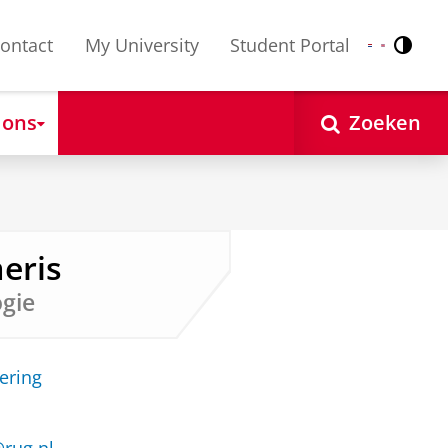
ontact
My University
Student Portal
Contr
Nederlands
English
 ons
Zoeken
meris
ogie
ering