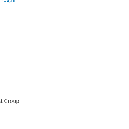
@rug.nl
st Group