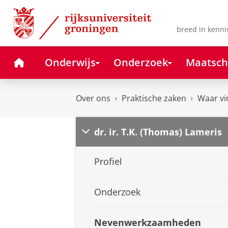
Skip
Skip
to
to
Content
Navigation
breed in kenni
Home
Onderwijs
Onderzoek
Maatsch
Over ons
Praktische zaken
Waar vi
dr. ir. T.K. (Thomas) Lameris
Profiel
Onderzoek
Nevenwerkzaamheden