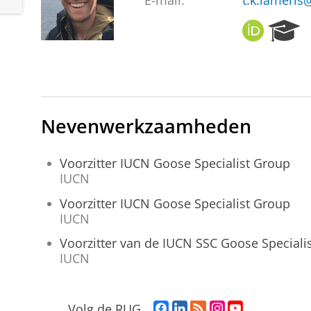
E-mail:
t.k.lameris
O
R
R
e
C
s
I
e
D
a
r
c
Nevenwerkzaamheden
h
P
Voorzitter IUCN Goose Specialist Group
o
IUCN
r
t
Voorzitter IUCN Goose Specialist Group
a
IUCN
l
Voorzitter van de IUCN SSC Goose Speciali
IUCN
F
L
R
I
Y
Volg de RUG