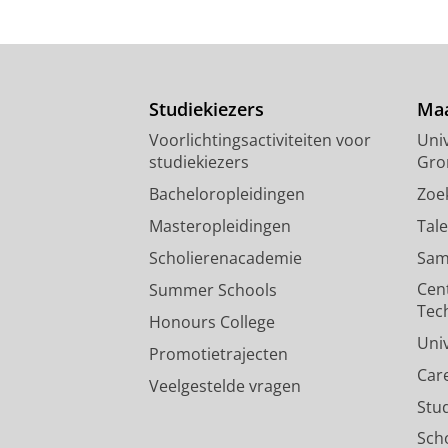
Studiekiezers
Maa
Voorlichtingsactiviteiten voor
Univ
studiekiezers
Gro
Bacheloropleidingen
Zoe
Masteropleidingen
Tal
Scholierenacademie
Sam
Cen
Summer Schools
Tec
Honours College
Uni
Promotietrajecten
Car
Veelgestelde vragen
Stu
Sch