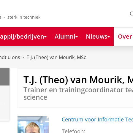
C
s - sterk in techniek
appij/bedrijven
Alumni
Nieuws
Over
ndt u ons
T.J. (Theo) van Mourik, MSc
T.J. (Theo) van Mourik, 
Trainer en trainingcoordinator t
science
Centrum voor Informatie Te
Telefoon: