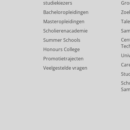
studiekiezers
Gro
Bacheloropleidingen
Zoe
Masteropleidingen
Tal
Scholierenacademie
Sam
Cen
Summer Schools
Tec
Honours College
Uni
Promotietrajecten
Car
Veelgestelde vragen
Stu
Sch
Sam