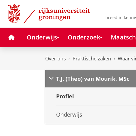
Skip
Skip
to
to
Content
Navigation
breed in kenni
Home
Onderwijs
Onderzoek
Maatsch
Over ons
Praktische zaken
Waar vi
T.J. (Theo) van Mourik, MSc
Profiel
Onderwijs