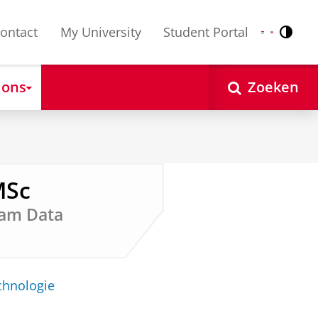
ontact
My University
Student Portal
Contr
Nederlands
English
 ons
Zoeken
MSc
eam Data
chnologie