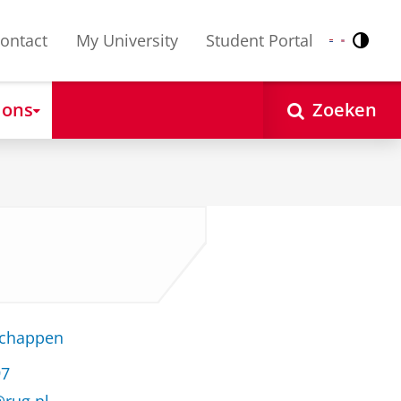
ontact
My University
Student Portal
Contr
Nederlands
English
 ons
Zoeken
schappen
97