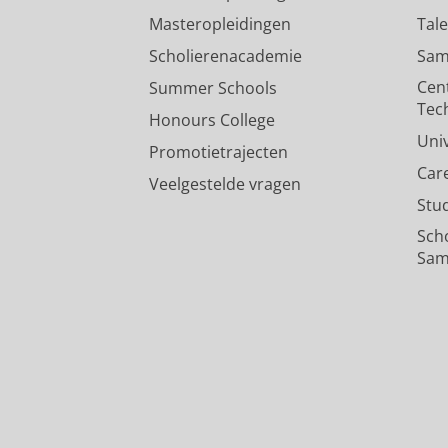
Masteropleidingen
Tal
Scholierenacademie
Sam
Cen
Summer Schools
Tec
Honours College
Uni
Promotietrajecten
Car
Veelgestelde vragen
Stu
Sch
Sam