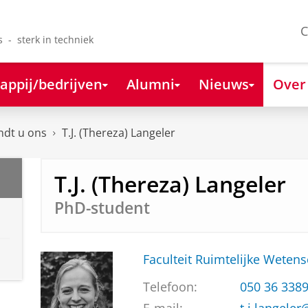
C
s - sterk in techniek
appij/bedrijven
Alumni
Nieuws
Over
ndt u ons
T.J. (Thereza) Langeler
T.J. (Thereza) Langeler
PhD-student
Faculteit Ruimtelijke Weten
Telefoon:
050 36 338