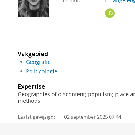
E-mail:
t.j.langeler
O
R
C
I
D
Vakgebied
Geografie
Politicologie
Expertise
Geographies of discontent; populism; place and
methods
Laatst gewijzigd:
02 september 2025 07:44