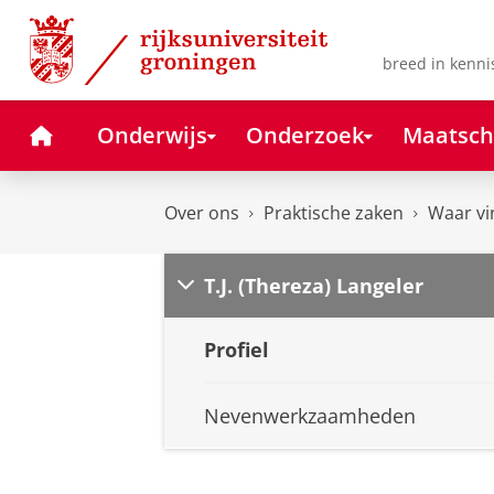
Skip
Skip
to
to
Content
Navigation
breed in kenni
Home
Onderwijs
Onderzoek
Maatsch
Over ons
Praktische zaken
Waar vi
T.J. (Thereza) Langeler
Profiel
Nevenwerkzaamheden