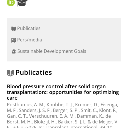
O
R
R
e
C
s
I
e
D
a
Publicaties
r
c
Pers/media
h
P
Sustainable Development Goals
o
r
t
a
Publicaties
l
Blood pressure control after solid organ
transplantation:: opportunities for optimizing
care
Posthumus, A. M.
,
Knobbe, T. J.
,
Kremer, D.
,
Eisenga,
M. F.
,
Sanders, J. S. F.
,
Berger, S. P.
,
Smit, C.
,
Klont, F.
,
Gan, C. T.
,
Verschuuren, E. A. M.
,
Damman, K.
,
de
Borst, M. H.
,
Blokzijl, H.
,
Bakker, S. J. L.
&
de Meijer, V.
E.
,
30-jul-2026
,
In:
Transplant International.
39
,
10