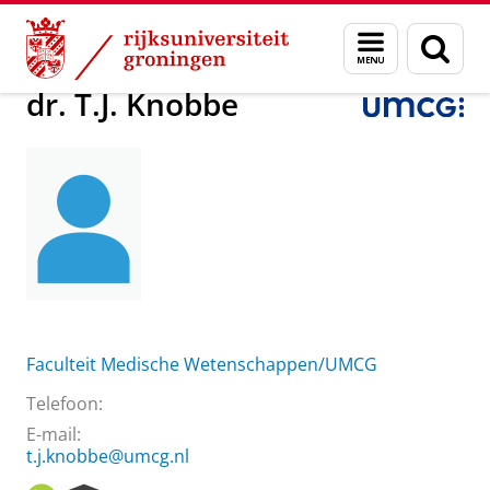
Skip
Skip
Over ons
dr. T.J. Knobbe
Menu
Zoek
to
to
en
Content
Navigation
zoeken
dr. T.J. Knobbe
Faculteit Medische Wetenschappen/UMCG
Telefoon:
E-mail:
t.j.knobbe@umcg.nl