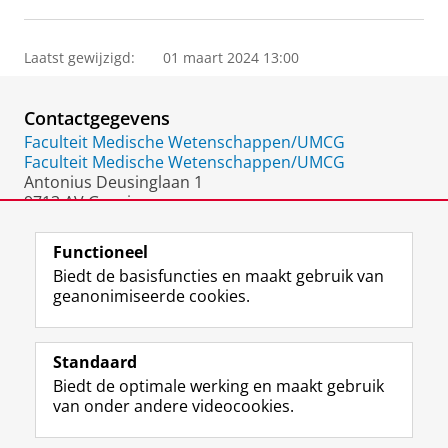
Laatst gewijzigd:
01 maart 2024 13:00
Contactgegevens
Faculteit Medische Wetenschappen/UMCG
Faculteit Medische Wetenschappen/UMCG
Antonius Deusinglaan 1
9713 AV Groningen
Nederland
Functioneel
Biedt de basisfuncties en maakt gebruik van
geanonimiseerde cookies.
F
L
R
I
Y
Volg de RUG
a
i
S
n
o
Standaard
c
n
S
s
u
Biedt de optimale werking en maakt gebruik
e
k
-
t
T
Studiekiezers
van onder andere videocookies.
b
e
f
a
u
Maatschappij/bedrijven
o
d
e
g
b