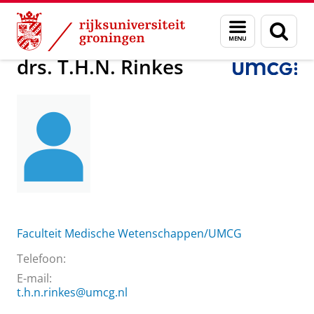
Skip
Skip
Over ons
drs. T.H.N. Rinkes
Menu
Zoek
to
to
en
Content
Navigation
zoeken
drs. T.H.N. Rinkes
Faculteit Medische Wetenschappen/UMCG
Telefoon:
E-mail:
t.h.n.rinkes@umcg.nl