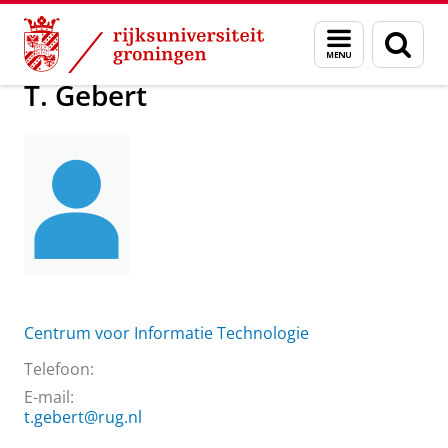
Skip
Skip
Over ons
T. Gebert
Menu
Zoek
to
to
en
Content
Navigation
zoeken
T. Gebert
Centrum voor Informatie Technologie
Telefoon:
E-mail:
t.gebert@rug.nl