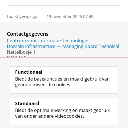
Laatst gewijzigd:
19 november 2025 07:49
Contactgegevens
Centrum voor Informatie Technologie
Domain Infrastructure — Managing Board Technical
Nettelbosje 1
9747 AJ Groningen
Nederland
Functioneel
Biedt de basisfuncties en maakt gebruik van
geanonimiseerde cookies.
F
L
R
I
Y
Volg de RUG
a
i
S
n
o
Standaard
c
n
S
s
u
Biedt de optimale werking en maakt gebruik
e
k
-
t
T
Studiekiezers
van onder andere videocookies.
b
e
f
a
u
Maatschappij/bedrijven
o
d
e
g
b