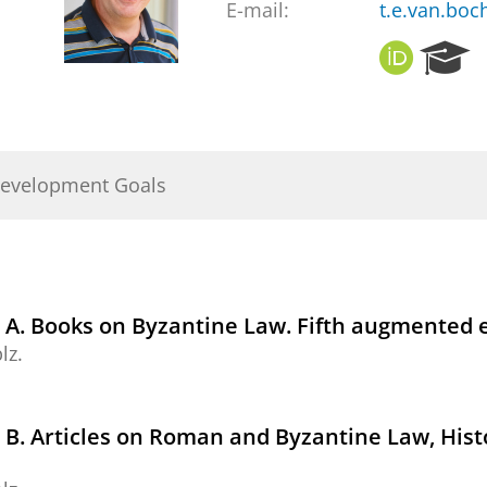
E-mail:
t.e.van.bo
O
R
R
e
C
s
I
e
D
a
r
Development Goals
c
h
P
o
r
t
: A. Books on Byzantine Law. Fifth augmented 
a
lz.
l
 B. Articles on Roman and Byzantine Law, Histo