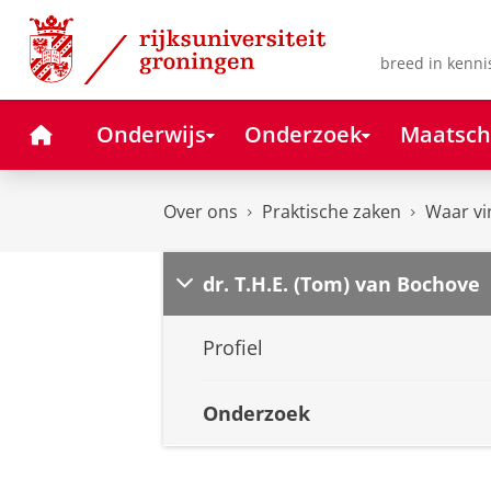
Skip
Skip
to
to
Content
Navigation
breed in kenni
Home
Onderwijs
Onderzoek
Maatsch
Over ons
Praktische zaken
Waar vi
dr. T.H.E. (Tom) van Bochove
Profiel
Onderzoek