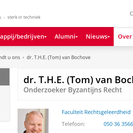
C
s - sterk in techniek
appij/bedrijven
Alumni
Nieuws
Over
ndt u ons
dr. T.H.E. (Tom) van Bochove
dr. T.H.E. (Tom) van Bo
Onderzoeker Byzantijns Recht
Faculteit Rechtsgeleerdheid
Telefoon:
050 36 356