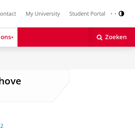
ontact
My University
Student Portal
Contr
Nederlands
English
 ons
Zoeken
chove
62