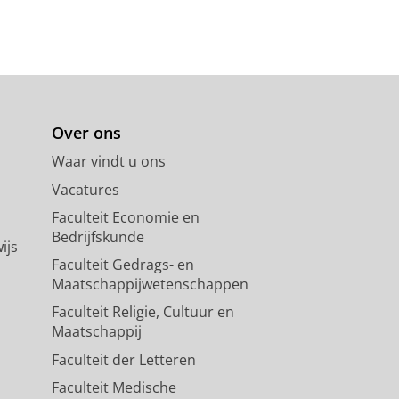
I
,
blz. 35-48
14 blz.
ohibiting the Alienation of
Over ons
Waar vindt u ons
Vacatures
Faculteit Economie en
Bedrijfskunde
el 7
ijs
Faculteit Gedrags- en
Maatschappijwetenschappen
Faculteit Religie, Cultuur en
Maatschappij
ed edition
Faculteit der Letteren
Faculteit Medische