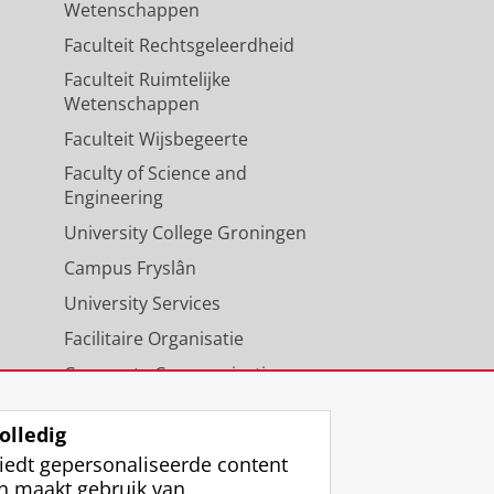
Wetenschappen
Faculteit Rechtsgeleerdheid
chove, T. E., Brandsma, F.,
Faculteit Ruimtelijke
z. 237-268
32 blz.
Wetenschappen
Faculteit Wijsbegeerte
Faculty of Science and
Engineering
University College Groningen
Campus Fryslân
University Services
Facilitaire Organisatie
Corporate Communicatie
Agenda
olledig
iedt gepersonaliseerde content
n maakt gebruik van