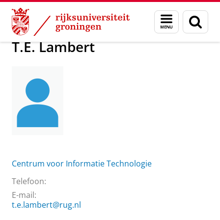
Skip
Skip
Over ons
T.E. Lambert
Menu
Zoek
to
to
en
Content
Navigation
zoeken
T.E. Lambert
Centrum voor Informatie Technologie
Telefoon:
E-mail:
t.e.lambert@rug.nl