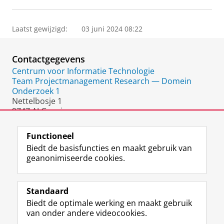
Laatst gewijzigd:
03 juni 2024 08:22
Contactgegevens
Centrum voor Informatie Technologie
Team Projectmanagement Research — Domein
Onderzoek 1
Nettelbosje 1
9747 AJ Groningen
Nederland
Functioneel
Biedt de basisfuncties en maakt gebruik van
geanonimiseerde cookies.
F
L
R
I
Y
Volg de RUG
a
i
S
n
o
Standaard
c
n
S
s
u
Biedt de optimale werking en maakt gebruik
e
k
-
t
T
Studiekiezers
van onder andere videocookies.
b
e
f
a
u