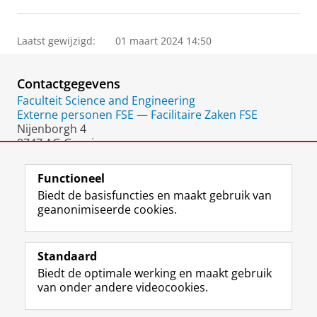
Laatst gewijzigd:
01 maart 2024 14:50
Contactgegevens
Faculteit Science and Engineering
Externe personen FSE — Facilitaire Zaken FSE
Nijenborgh 4
9747 AG Groningen
Nederland
Functioneel
Biedt de basisfuncties en maakt gebruik van
geanonimiseerde cookies.
F
L
R
I
Y
Volg de RUG
a
i
S
n
o
Standaard
c
n
S
s
u
Biedt de optimale werking en maakt gebruik
e
k
-
t
T
Studiekiezers
van onder andere videocookies.
b
e
f
a
u
Maatschappij/bedrijven
o
d
e
g
b