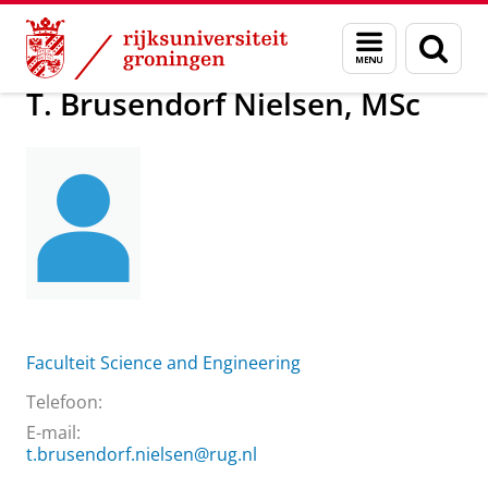
Skip
Skip
Over ons
T. Brusendorf Nielsen, MSc
Menu
Zoek
to
to
en
Content
Navigation
zoeken
T. Brusendorf Nielsen, MSc
Faculteit Science and Engineering
Telefoon:
E-mail:
t.brusendorf.nielsen@rug.nl