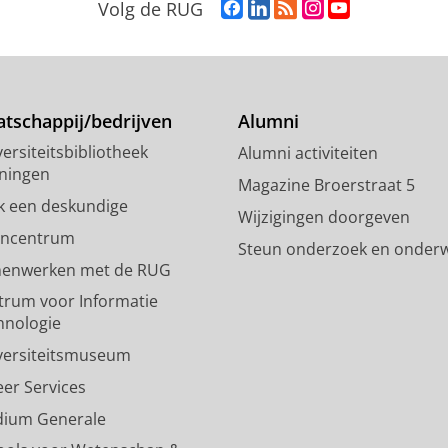
F
L
R
I
Y
Volg de RUG
a
i
S
n
o
c
n
S
s
u
e
k
-
t
T
b
e
f
a
u
o
d
e
g
b
tschappij/bedrijven
Alumni
o
I
e
r
e
ersiteitsbibliotheek
Alumni activiteiten
k
n
d
a
-
ningen
p
-
R
m
k
Magazine Broerstraat 5
a
p
i
-
a
k een deskundige
Wijzigingen doorgeven
g
a
j
a
n
encentrum
Steun onderzoek en onderw
i
g
k
c
a
enwerken met de RUG
n
i
s
c
a
a
n
u
o
l
trum voor Informatie
R
a
n
u
R
hnologie
i
R
i
n
i
versiteitsmuseum
j
i
v
t
j
k
j
e
R
k
eer Services
s
k
r
i
s
dium Generale
u
s
s
j
u