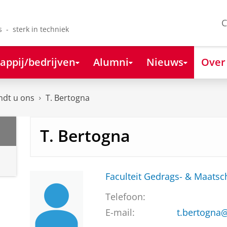
C
s - sterk in techniek
appij/bedrijven
Alumni
Nieuws
Over
ndt u ons
T. Bertogna
T. Bertogna
Faculteit Gedrags- & Maats
Telefoon:
E-mail:
t.bertogna@