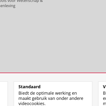
n
u
i
k
n
ools voor Wetenschap &
i
n
t
s
i
enleving
v
i
e
u
v
e
v
i
n
e
r
e
t
i
r
s
r
G
v
s
i
s
r
e
i
t
i
o
r
t
e
t
n
s
e
i
e
i
i
i
t
i
n
t
t
G
t
g
e
G
r
G
e
i
r
o
r
n
t
o
n
o
G
n
i
n
r
i
n
i
o
n
Standaard
V
g
n
n
g
Biedt de optimale werking en
B
e
g
i
e
maakt gebruik van onder andere
e
n
e
n
n
videocookies.
m
n
g