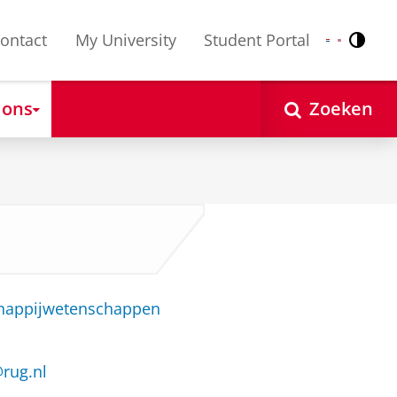
ontact
My University
Student Portal
Contr
Nederlands
English
 ons
Zoeken
chappijwetenschappen
rug.nl