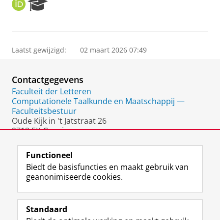
O
R
R
e
C
s
I
e
D
a
Laatst gewijzigd:
02 maart 2026 07:49
r
c
h
Contactgegevens
P
o
Faculteit der Letteren
r
Computationele Taalkunde en Maatschappij —
t
Faculteitsbestuur
a
Oude Kijk in 't Jatstraat 26
l
9712 EK Groningen
Nederland
Functioneel
Biedt de basisfuncties en maakt gebruik van
geanonimiseerde cookies.
F
L
R
I
Y
Volg de RUG
a
i
S
n
o
Standaard
c
n
S
s
u