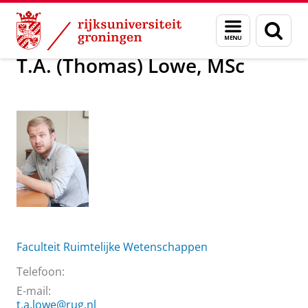
Skip
Skip
Over ons
T.A. (Thomas) Lowe, MSc
Menu
Zoek
to
to
en
Content
Navigation
zoeken
T.A. (Thomas) Lowe, MSc
Faculteit Ruimtelijke Wetenschappen
Telefoon:
E-mail:
t.a.lowe@rug.nl