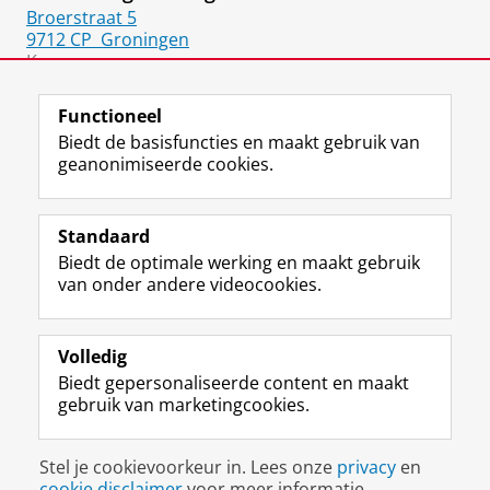
Broerstraat 5
9712 CP
Groningen
Kamer:
5411.0909
Functioneel
Biedt de basisfuncties en maakt gebruik van
geanonimiseerde cookies.
F
L
R
I
Y
Volg de RUG
a
i
S
n
o
Standaard
c
n
S
s
u
Biedt de optimale werking en maakt gebruik
e
k
-
t
T
Studiekiezers
van onder andere videocookies.
b
e
f
a
u
Maatschappij/bedrijven
o
d
e
g
b
o
I
e
r
e
Alumni
k
n
d
a
-
Volledig
p
-
R
m
k
Biedt gepersonaliseerde content en maakt
Over ons
a
p
i
-
a
gebruik van marketingcookies.
g
a
j
a
n
i
g
k
c
a
Disclaimer & Copyright
Privacy
Cookies
n
i
s
c
a
Stel je cookievoorkeur in. Lees onze
privacy
en
Inloggen
a
n
u
o
l
cookie disclaimer
voor meer informatie.