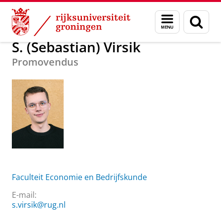
Skip
Skip
Over ons
S. (Sebastian) Virsik
Menu
Zoek
to
to
en
Content
Navigation
zoeken
S. (Sebastian) Virsik
Promovendus
Faculteit Economie en Bedrijfskunde
E-mail:
s.virsik@rug.nl