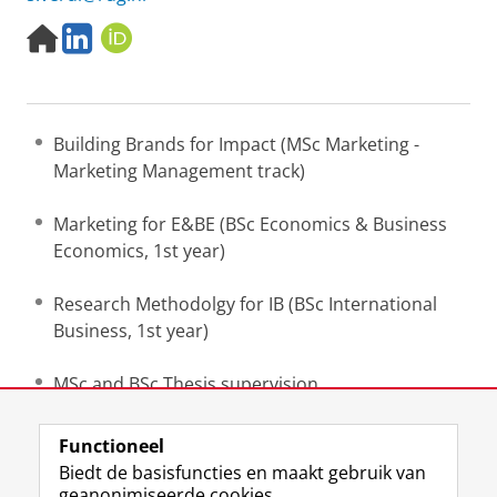
H
L
O
o
i
R
m
n
C
e
k
I
p
e
D
Building Brands for Impact (MSc Marketing -
a
d
g
I
Marketing Management track)
e
n
Marketing for E&BE (BSc Economics & Business
Economics, 1st year)
Research Methodolgy for IB (BSc International
Business, 1st year)
MSc and BSc Thesis supervision
Functioneel
Laatst gewijzigd:
26 februari 2026 11:58
Biedt de basisfuncties en maakt gebruik van
geanonimiseerde cookies.