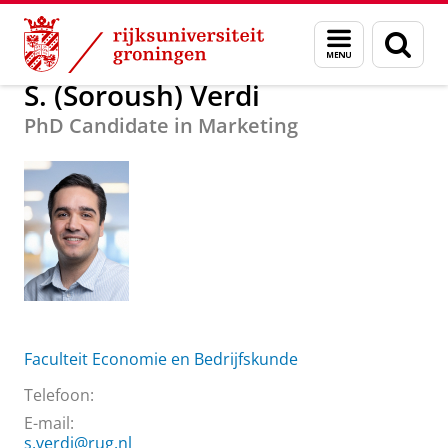
Skip
Skip
Over ons
S. (Soroush) Verdi
Menu
Zoek
to
to
en
Content
Navigation
zoeken
S. (Soroush) Verdi
PhD Candidate in Marketing
Faculteit Economie en Bedrijfskunde
Telefoon:
E-mail:
s.verdi@rug.nl