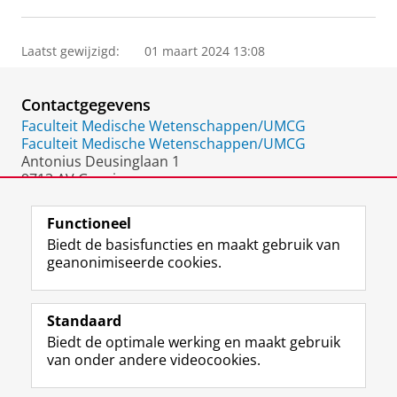
Laatst gewijzigd:
01 maart 2024 13:08
Contactgegevens
Faculteit Medische Wetenschappen/UMCG
Faculteit Medische Wetenschappen/UMCG
Antonius Deusinglaan 1
9713 AV Groningen
Nederland
Functioneel
Biedt de basisfuncties en maakt gebruik van
geanonimiseerde cookies.
F
L
R
I
Y
Volg de RUG
a
i
S
n
o
Standaard
c
n
S
s
u
Biedt de optimale werking en maakt gebruik
e
k
-
t
T
Studiekiezers
van onder andere videocookies.
b
e
f
a
u
Maatschappij/bedrijven
o
d
e
g
b