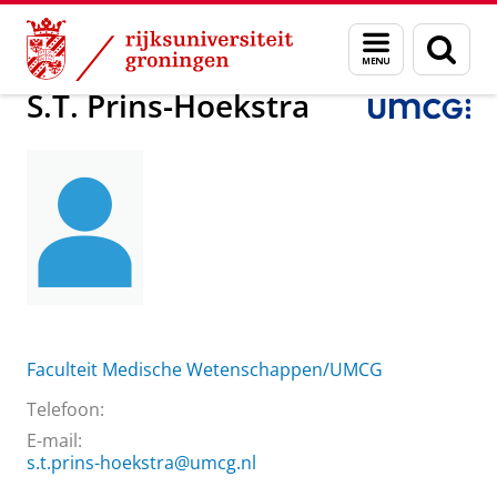
Skip
Skip
Over ons
S.T. Prins-Hoekstra
Menu
Zoek
to
to
en
Content
Navigation
zoeken
S.T. Prins-Hoekstra
Faculteit Medische Wetenschappen/UMCG
Telefoon:
E-mail:
s.t.prins-hoekstra@umcg.nl