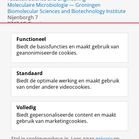
Moleculaire Microbiologie — Groningen
Biomolecular Sciences and Biotechnology Institute
Nijenborgh 7
9747 AG Groningen
Nederland
Functioneel
Biedt de basisfuncties en maakt gebruik van
geanonimiseerde cookies.
F
L
R
I
Y
Volg de RUG
a
i
S
n
o
Standaard
c
n
S
s
u
Biedt de optimale werking en maakt gebruik
e
k
-
t
T
Studiekiezers
van onder andere videocookies.
b
e
f
a
u
Maatschappij/bedrijven
o
d
e
g
b
o
I
e
r
e
Alumni
k
n
d
a
-
Volledig
p
-
R
m
k
Biedt gepersonaliseerde content en maakt
Over ons
a
p
i
-
a
gebruik van marketingcookies.
g
a
j
a
n
i
g
k
c
a
Disclaimer & Copyright
Privacy
Cookies
n
i
s
c
a
Stel je cookievoorkeur in. Lees onze
privacy
en