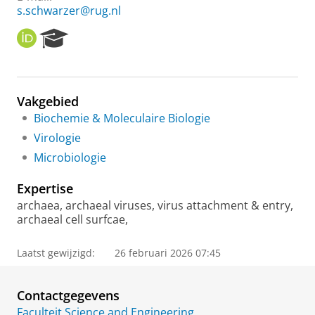
s.schwarzer@rug.nl
O
R
R
e
C
s
I
e
D
a
Vakgebied
r
Biochemie & Moleculaire Biologie
c
h
Virologie
P
Microbiologie
o
r
Expertise
t
a
archaea, archaeal viruses, virus attachment & entry,
l
archaeal cell surfcae,
Laatst gewijzigd:
26 februari 2026 07:45
Contactgegevens
Faculteit Science and Engineering