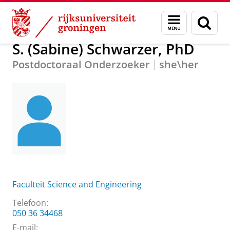
Skip
Skip
Over ons
S. (Sabine) Schwarzer, PhD
Menu
Zoek
to
to
en
Content
Navigation
zoeken
S. (Sabine) Schwarzer, PhD
Postdoctoraal Onderzoeker
she\her
Faculteit Science and Engineering
Telefoon:
050 36 34468
E-mail: