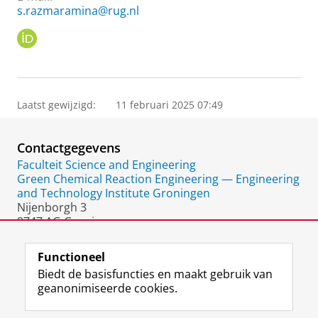
s.razmaramina@rug.nl
O
R
C
I
D
Laatst gewijzigd:
11 februari 2025 07:49
Contactgegevens
Faculteit Science and Engineering
Green Chemical Reaction Engineering — Engineering
and Technology Institute Groningen
Nijenborgh 3
9747 AG Groningen
Nederland
Functioneel
Biedt de basisfuncties en maakt gebruik van
geanonimiseerde cookies.
F
L
R
I
Y
Volg de RUG