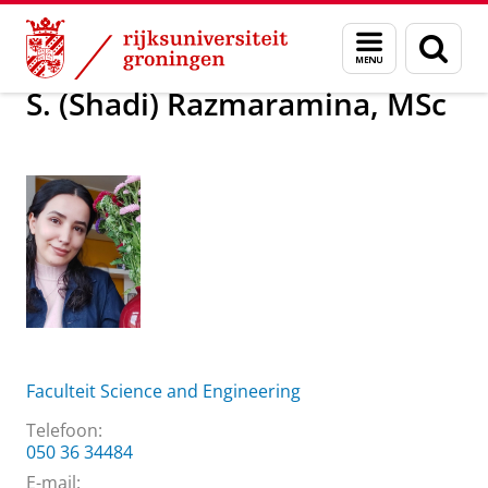
Skip
Skip
Over ons
S. (Shadi) Razmaramina, MSc
Menu
Zoek
to
to
en
Content
Navigation
zoeken
S. (Shadi) Razmaramina, MSc
Faculteit Science and Engineering
Telefoon:
050 36 34484
E-mail: