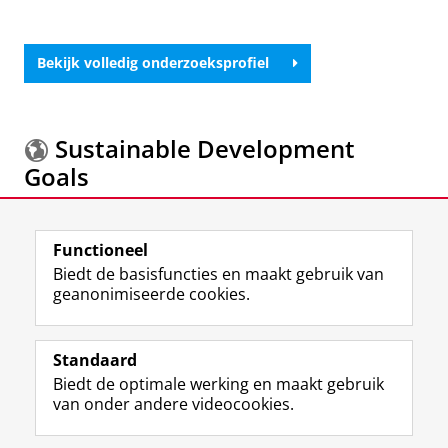
Bekijk volledig onderzoeksprofiel
Sustainable Development
Goals
Meer informatie over de
Sustainable Development
Functioneel
Goals.
Biedt de basisfuncties en maakt gebruik van
geanonimiseerde cookies.
F
L
R
I
Y
Volg de RUG
a
i
S
n
o
Standaard
c
n
S
s
u
Biedt de optimale werking en maakt gebruik
e
k
-
t
T
Studiekiezers
van onder andere videocookies.
b
e
f
a
u
Maatschappij/bedrijven
o
d
e
g
b