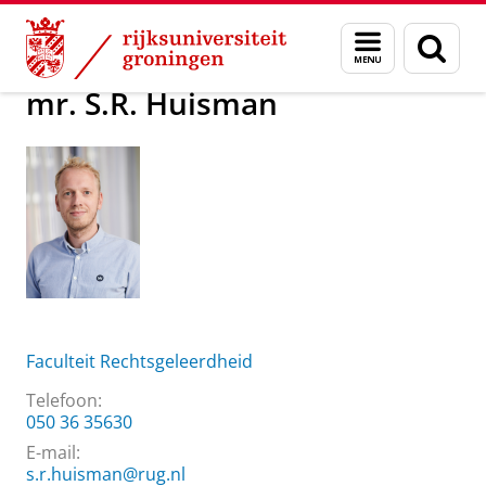
Skip
Skip
Over ons
mr. S.R. Huisman
Menu
Zoek
to
to
en
Content
Navigation
zoeken
mr. S.R. Huisman
Faculteit Rechtsgeleerdheid
Telefoon:
050 36 35630
E-mail:
s.r.huisman@rug.nl