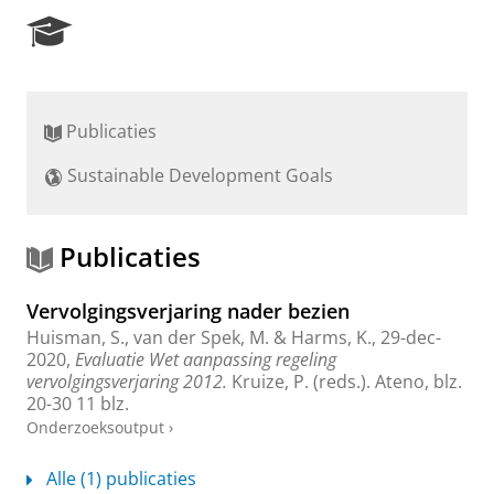
R
e
s
e
a
Publicaties
r
c
Sustainable Development Goals
h
P
o
r
Publicaties
t
a
Vervolgingsverjaring nader bezien
l
Huisman, S.
, van der Spek, M. &
Harms, K.
,
29-dec-
2020
,
Evaluatie Wet aanpassing regeling
vervolgingsverjaring 2012.
Kruize, P. (reds.).
Ateno
,
blz.
20-30
11 blz.
Onderzoeksoutput
›
Alle (1) publicaties