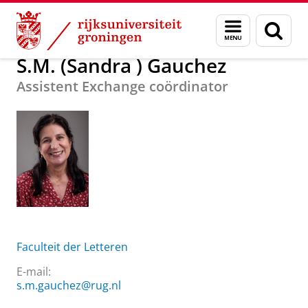
Skip
Skip
Over ons
S.M. (Sandra ) Gauchez
Menu
Zoek
to
to
en
Content
Navigation
zoeken
S.M. (Sandra ) Gauchez
Assistent Exchange coördinator
Faculteit der Letteren
E-mail:
s.m.gauchez@rug.nl