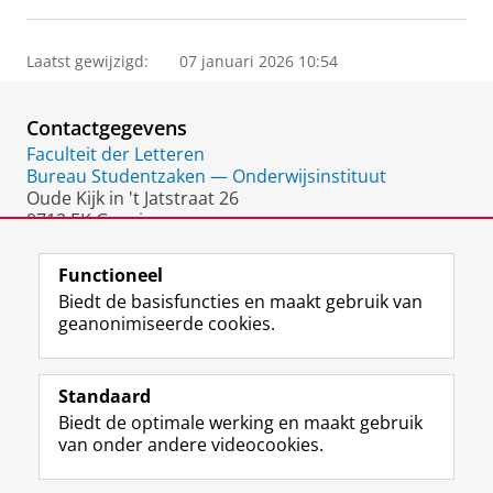
Laatst gewijzigd:
07 januari 2026 10:54
Contactgegevens
Faculteit der Letteren
Bureau Studentzaken — Onderwijsinstituut
Oude Kijk in 't Jatstraat 26
9712 EK Groningen
Nederland
Functioneel
Biedt de basisfuncties en maakt gebruik van
geanonimiseerde cookies.
F
L
R
I
Y
Volg de RUG
a
i
S
n
o
Standaard
c
n
S
s
u
Biedt de optimale werking en maakt gebruik
e
k
-
t
T
Studiekiezers
van onder andere videocookies.
b
e
f
a
u
Maatschappij/bedrijven
o
d
e
g
b