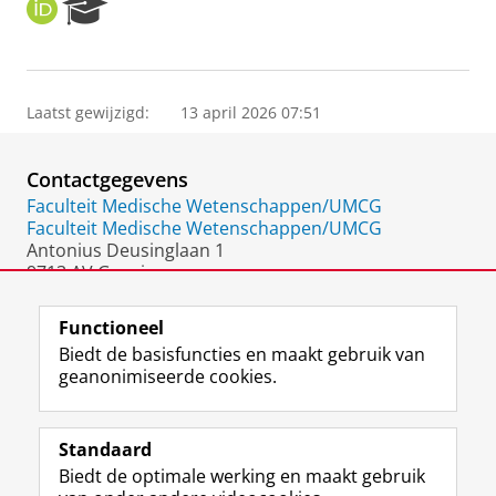
O
R
R
e
C
s
I
e
D
a
Laatst gewijzigd:
13 april 2026 07:51
r
c
h
Contactgegevens
P
o
Faculteit Medische Wetenschappen/UMCG
r
Faculteit Medische Wetenschappen/UMCG
t
Antonius Deusinglaan 1
a
9713 AV Groningen
l
Nederland
Functioneel
Biedt de basisfuncties en maakt gebruik van
geanonimiseerde cookies.
F
L
R
I
Y
Volg de RUG
a
i
S
n
o
Standaard
c
n
S
s
u
Biedt de optimale werking en maakt gebruik
e
k
-
t
T
Studiekiezers