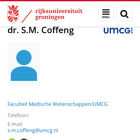
Skip
Skip
Over ons
dr. S.M. Coffeng
Menu
Zoek
to
to
en
Content
Navigation
zoeken
dr. S.M. Coffeng
Faculteit Medische Wetenschappen/UMCG
Telefoon:
E-mail:
s.m.coffeng@umcg.nl