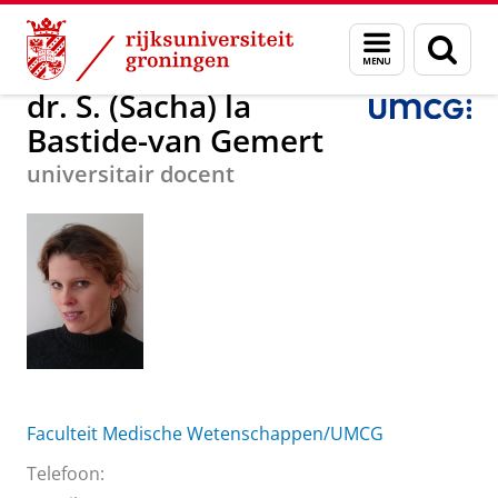
Skip
Skip
Over ons
dr. S. (Sacha) la Bastide-van Gemert
Menu
Zoek
to
to
en
Content
Navigation
zoeken
dr. S. (Sacha) la
Bastide-van Gemert
universitair docent
Faculteit Medische Wetenschappen/UMCG
Telefoon: