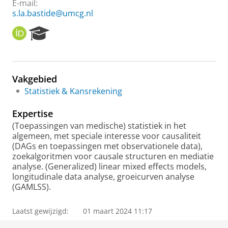
E-mail:
s.la.bastide@umcg.nl
O
R
R
e
C
s
I
e
D
a
Vakgebied
r
Statistiek & Kansrekening
c
h
Expertise
P
o
(Toepassingen van medische) statistiek in het
r
algemeen, met speciale interesse voor causaliteit
t
(DAGs en toepassingen met observationele data),
a
zoekalgoritmen voor causale structuren en mediatie
l
analyse. (Generalized) linear mixed effects models,
longitudinale data analyse, groeicurven analyse
(GAMLSS).
Laatst gewijzigd:
01 maart 2024 11:17