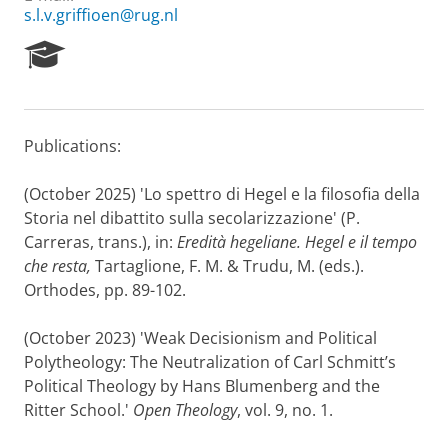
s.l.v.griffioen@rug.nl
R
e
s
e
a
Publications:
r
c
h
(October 2025) 'Lo spettro di Hegel e la filosofia della
P
Storia nel dibattito sulla secolarizzazione' (P.
o
Carreras, trans.), in:
Eredità hegeliane. Hegel e il tempo
r
che resta,
Tartaglione, F. M. & Trudu, M. (eds.).
t
Orthodes, pp. 89-102.
a
l
(October 2023) 'Weak Decisionism and Political
Polytheology: The Neutralization of Carl Schmitt’s
Political Theology by Hans Blumenberg and the
Ritter School.'
Open Theology
, vol. 9, no. 1.