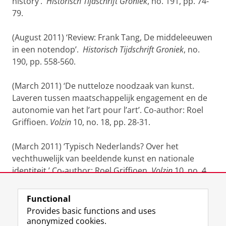
history’.
Historisch Tijdschrift Groniek
, no. 191, pp. 74-
79.
(August 2011) ‘Review: Frank Tang, De middeleeuwen
in een notendop’.
Historisch Tijdschrift Groniek
, no.
190, pp. 558-560.
(March 2011) ‘De nutteloze noodzaak van kunst.
Laveren tussen maatschappelijk engagement en de
autonomie van het l’art pour l’art’. Co-author: Roel
Griffioen.
Volzin
10, no. 18, pp. 28-31.
(March 2011) ‘Typisch Nederlands? Over het
vechthuwelijk van beeldende kunst en nationale
identiteit.’ Co-author: Roel Griffioen.
Volzin
10, no. 4,
pp. 14-17.
Functional
Last modified:
03 December 2025 5.47 p.m.
Provides basic functions and uses
anonymized cookies.