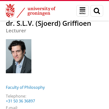
Skip
Skip
About us
dr. S.L.V. (Sjoerd) Griffioen
Menu
Sear
to
to
and
page
Content
Navigation
search
dr. S.L.V. (Sjoerd) Griffioen
Lecturer
Faculty of Philosophy
Telephone:
+31 50 36 36897
E-mail: