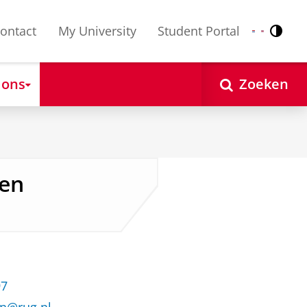
ontact
My University
Student Portal
Contr
Nederlands
English
 ons
Zoeken
oen
97