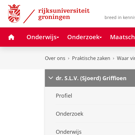
Skip
Skip
to
to
Content
Navigation
breed in kenni
Home
Onderwijs
Onderzoek
Maatsch
Over ons
Praktische zaken
Waar vi
dr. S.L.V. (Sjoerd) Griffioen
Profiel
Onderzoek
Onderwijs