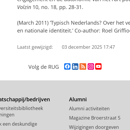
Volzin
10, no. 18, pp. 28-31.
(March 2011) ‘Typisch Nederlands? Over het v
en nationale identiteit.’ Co-author: Roel Griffi
Laatst gewijzigd:
03 december 2025 17:47
F
L
R
I
Y
Volg de RUG
a
i
S
n
o
c
n
S
s
u
e
k
-
t
T
b
e
f
a
u
o
d
e
g
b
tschappij/bedrijven
Alumni
o
I
e
r
e
ersiteitsbibliotheek
Alumni activiteiten
k
n
d
a
-
ningen
p
-
R
m
k
Magazine Broerstraat 5
a
p
i
-
a
k een deskundige
Wijzigingen doorgeven