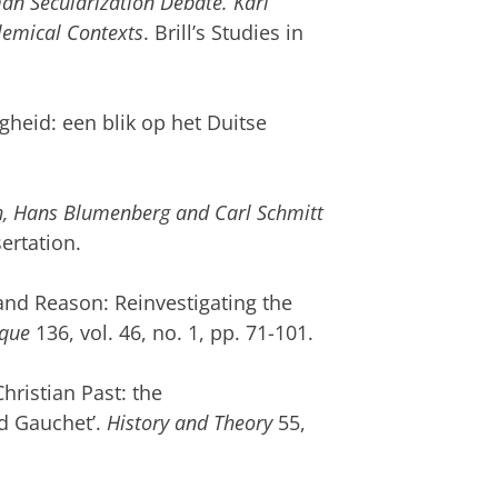
an Secularization Debate. Karl
lemical Contexts
. Brill’s Studies in
gheid: een blik op het Duitse
h, Hans Blumenberg and Carl Schmitt
ertation.
 and Reason: Reinvestigating the
que
136, vol. 46, no. 1, pp. 71-101.
hristian Past: the
d Gauchet’.
History and Theory
55,