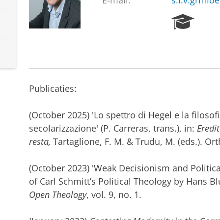
E-mail:
s.l.v.griffi
R
e
s
e
a
r
c
Publicaties:
h
P
(October 2025) 'Lo spettro di Hegel e la filosofi
o
r
secolarizzazione' (P. Carreras, trans.), in:
Eredi
t
resta,
Tartaglione, F. M. & Trudu, M. (eds.). Or
a
l
(October 2023) 'Weak Decisionism and Politica
of Carl Schmitt’s Political Theology by Hans B
Open Theology
, vol. 9, no. 1.