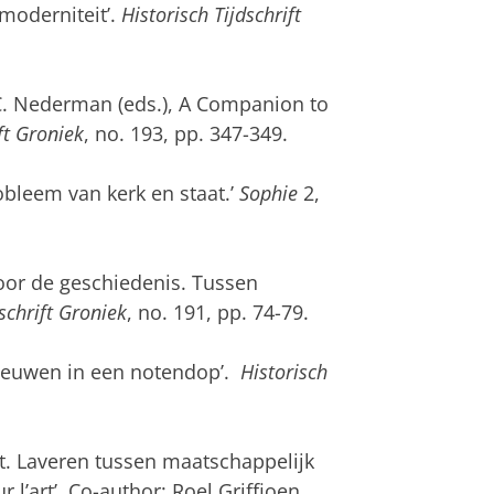
moderniteit’.
Historisch Tijdschrift
C. Nederman (eds.), A Companion to
ft Groniek
, no. 193, pp. 347-349.
obleem van kerk en staat.’
Sophie
2,
door de geschiedenis. Tussen
schrift Groniek
, no. 191, pp. 74-79.
leeuwen in een notendop’.
Historisch
t. Laveren tussen maatschappelijk
l’art’. Co-author: Roel Griffioen.