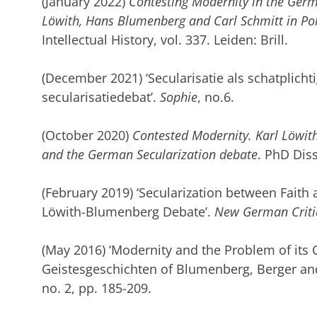
(January 2022)
Contesting Modernity in the Germ
Löwith, Hans Blumenberg and Carl Schmitt in Po
Intellectual History, vol. 337. Leiden: Brill.
(December 2021) ‘Secularisatie als schatplichti
secularisatiedebat’.
Sophie
, no.6.
(October 2020)
Contested Modernity. Karl Löwit
and the German Secularization debate
. PhD Diss
(February 2019) ‘Secularization between Faith
Löwith-Blumenberg Debate’.
New German Criti
(May 2016) ‘Modernity and the Problem of its C
Geistesgeschichten of Blumenberg, Berger an
no. 2, pp. 185-209.