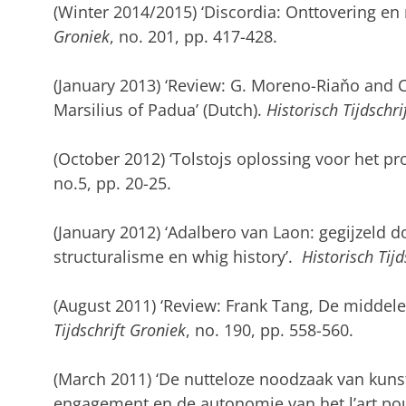
(Winter 2014/2015) ‘Discordia: Onttovering en 
Groniek
, no. 201, pp. 417-428.
(January 2013) ‘Review: G. Moreno-Riaňo and 
Marsilius of Padua’ (Dutch).
Historisch Tijdschri
(October 2012) ‘Tolstojs oplossing voor het pr
no.5, pp. 20-25.
(January 2012) ‘Adalbero van Laon: gegijzeld 
structuralisme en whig history’.
Historisch Tijd
(August 2011) ‘Review: Frank Tang, De midde
Tijdschrift Groniek
, no. 190, pp. 558-560.
(March 2011) ‘De nutteloze noodzaak van kuns
engagement en de autonomie van het l’art pour 