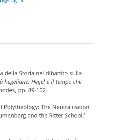
oen@rug.nl
a della Storia nel dibattito sulla
tà hegeliane. Hegel e il tempo che
thodes, pp. 89-102.
l Polytheology: The Neutralization
lumenberg and the Ritter School.'