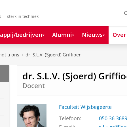
C
s - sterk in techniek
appij/bedrijven
Alumni
Nieuws
Over
ndt u ons
dr. S.L.V. (Sjoerd) Griffioen
dr. S.L.V. (Sjoerd) Griffi
Docent
Faculteit Wijsbegeerte
Telefoon:
050 36 368