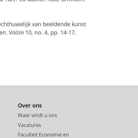
echthuwelijk van beeldende kunst
oen.
Volzin
10, no. 4, pp. 14-17.
Over ons
Waar vindt u ons
Vacatures
Faculteit Economie en