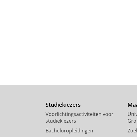
Studiekiezers
Maa
Voorlichtingsactiviteiten voor
Univ
studiekiezers
Gro
Bacheloropleidingen
Zoe