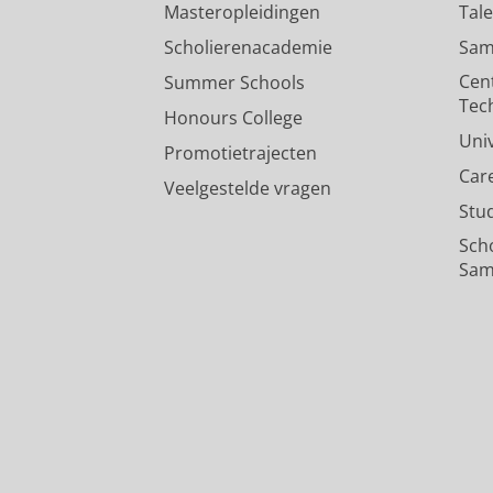
Masteropleidingen
Tal
Scholierenacademie
Sam
Cen
Summer Schools
Tec
Honours College
Uni
Promotietrajecten
Car
Veelgestelde vragen
Stu
Sch
Sam