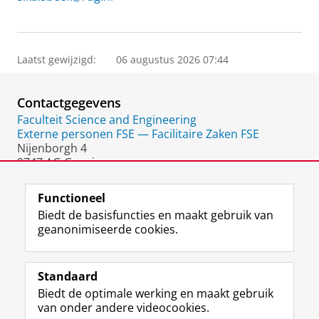
Laatst gewijzigd:
06 augustus 2026 07:44
Contactgegevens
Faculteit Science and Engineering
Externe personen FSE — Facilitaire Zaken FSE
Nijenborgh 4
9747 AG Groningen
Nederland
Functioneel
Biedt de basisfuncties en maakt gebruik van
geanonimiseerde cookies.
F
L
R
I
Y
Volg de RUG
a
i
S
n
o
Standaard
c
n
S
s
u
Biedt de optimale werking en maakt gebruik
e
k
-
t
T
Studiekiezers
van onder andere videocookies.
b
e
f
a
u