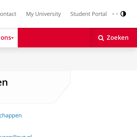
ontact
My University
Student Portal
Contr
Nederlands
English
 ons
Zoeken
en
schappen