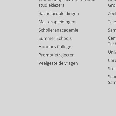
studiekiezers
Gro
Bacheloropleidingen
Zoe
Masteropleidingen
Tal
Scholierenacademie
Sam
Cen
Summer Schools
Tec
Honours College
Uni
Promotietrajecten
Car
Veelgestelde vragen
Stu
Sch
Sam