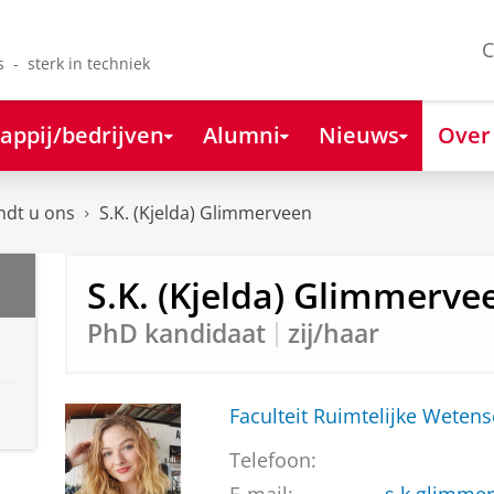
C
s - sterk in techniek
appij/bedrijven
Alumni
Nieuws
Over
ndt u ons
S.K. (Kjelda) Glimmerveen
S.K. (Kjelda) Glimmerve
PhD kandidaat
zij/haar
Faculteit Ruimtelijke Weten
Telefoon: