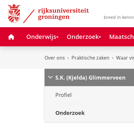
Skip
Skip
to
to
Content
Navigation
breed in kenni
Home
Onderwijs
Onderzoek
Maatsch
Over ons
Praktische zaken
Waar vi
S.K. (Kjelda) Glimmerveen
Profiel
Onderzoek