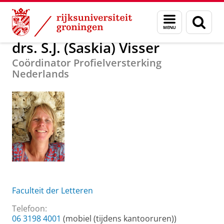
Skip
Skip
Over ons
drs. S.J. (Saskia) Visser
Menu
Zoek
to
to
en
Content
Navigation
zoeken
drs. S.J. (Saskia) Visser
Coördinator Profielversterking
Nederlands
Faculteit der Letteren
Telefoon:
06 3198 4001
(mobiel (tijdens kantooruren))