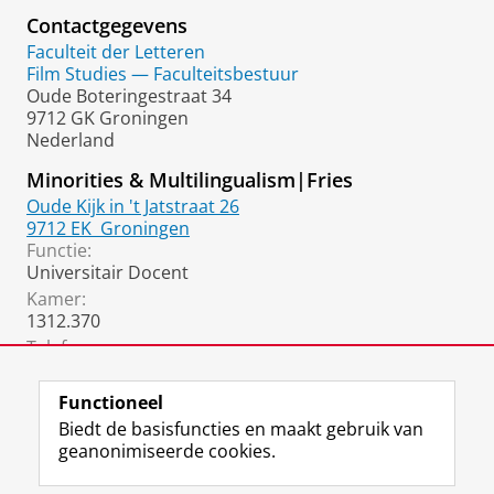
Contactgegevens
Faculteit der Letteren
Film Studies — Faculteitsbestuur
Oude Boteringestraat 34
9712 GK Groningen
Nederland
Minorities & Multilingualism|Fries
Oude Kijk in 't Jatstraat 26
9712 EK
Groningen
Functie:
Universitair Docent
Kamer:
1312.370
Telefoon:
050 36 36939
Functioneel
Biedt de basisfuncties en maakt gebruik van
geanonimiseerde cookies.
F
L
R
I
Y
Volg de RUG