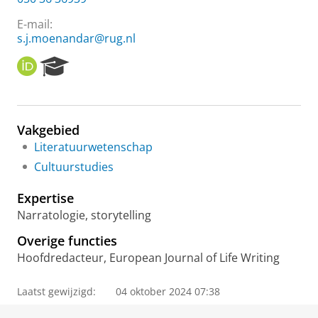
E-mail:
s.j.moenandar@rug.nl
O
R
R
e
C
s
I
e
D
a
Vakgebied
r
Literatuurwetenschap
c
h
Cultuurstudies
P
o
Expertise
r
Narratologie, storytelling
t
a
Overige functies
l
Hoofdredacteur, European Journal of Life Writing
Laatst gewijzigd:
04 oktober 2024 07:38