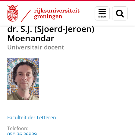
Skip
Skip
Over ons
dr. S.J. (Sjoerd-Jeroen) Moenandar
Menu
Zoek
to
to
en
Content
Navigation
zoeken
dr. S.J. (Sjoerd-Jeroen)
Moenandar
Universitair docent
Faculteit der Letteren
Telefoon:
050 36 36939