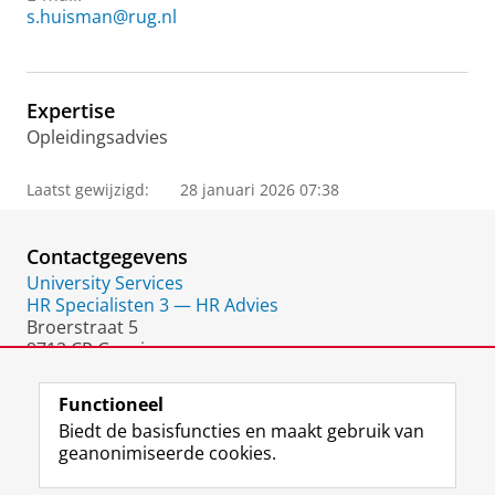
s.huisman@rug.nl
Expertise
Opleidingsadvies
Laatst gewijzigd:
28 januari 2026 07:38
Contactgegevens
University Services
HR Specialisten 3 — HR Advies
Broerstraat 5
9712 CP Groningen
Nederland
Functioneel
Biedt de basisfuncties en maakt gebruik van
geanonimiseerde cookies.
F
L
R
I
Y
Volg de RUG