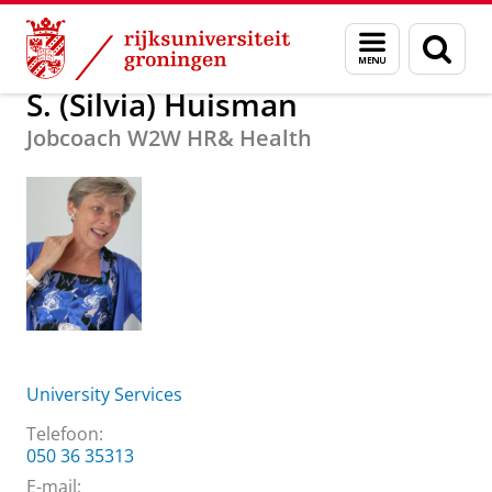
Skip
Skip
Over ons
S. (Silvia) Huisman
Menu
Zoek
to
to
en
Content
Navigation
zoeken
S. (Silvia) Huisman
Jobcoach W2W HR& Health
University Services
Telefoon:
050 36 35313
E-mail: