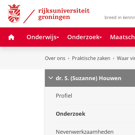
Skip
Skip
to
to
Content
Navigation
breed in kenni
Home
Onderwijs
Onderzoek
Maatsch
Over ons
Praktische zaken
Waar vi
dr. S. (Suzanne) Houwen
Profiel
Onderzoek
Nevenwerkzaamheden