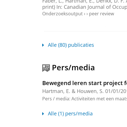
Faber, L.
,
Hartman, E.
,
Derikx, D. F. 
print)
In:
Canadian Journal of Occup
Onderzoeksoutput
›
›
peer review
Participation Patterns in Leisu
Their Motor Performance
Habluetzel Esposito, E.,
Derikx, D. F.
Alle (80) publicaties
Exercise and Sport.
96
,
1
,
blz. 201-
Onderzoeksoutput
›
›
peer review
Pers/media
Sharp Skills or Snipping Strugg
Using Hands-On!
Bewegend leren start project f
Faber, L.
,
Hartman, E.
,
Houwen, S.
Onderzoeksoutput
›
›
peer review
Hartman, E.
&
Houwen, S.
01/01/20
Pers / media
:
Activiteiten met een maat
Developmental coordination di
problems
Alle (1) pers/media
Schoemaker, M. M.
, Lust, J. M., St
Frontiers in Psychology.
15
,
13 blz.
,