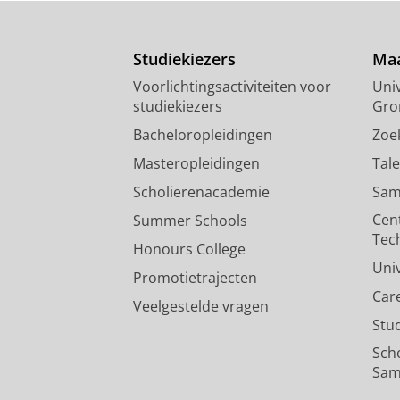
Faber, L.
,
Schoemaker, M. M.
,
Derikx
Movement Science.
93
,
17 blz.
, 103
Studiekiezers
Maa
Onderzoeksoutput
›
›
peer review
Voorlichtingsactiviteiten voor
Univ
The relationship between moto
studiekiezers
Gro
review on motor demands embe
Bacheloropleidingen
Zoe
van der Veer, G.,
Cantell, M.
,
Minnae
Masteropleidingen
Tal
Onderzoeksoutput
›
peer review
Scholierenacademie
Sam
Cen
Summer Schools
Tec
Honours College
Uni
Promotietrajecten
Car
Veelgestelde vragen
Stu
Sch
Sam