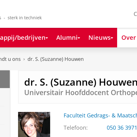
C
s - sterk in techniek
appij/bedrijven
Alumni
Nieuws
Over
ndt u ons
dr. S. (Suzanne) Houwen
dr. S. (Suzanne) Houwe
Universitair Hoofddocent Orthop
Faculteit Gedrags- & Maats
Telefoon:
050 36 397