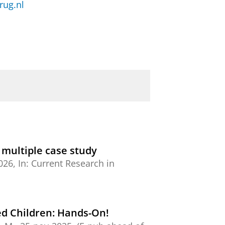
ug.nl
 multiple case study
026
,
In:
Current Research in
ged Children: Hands-On!