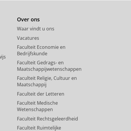
Houwen, S.
,
feb-2024
,
In:
Human
Over ons
Waar vindt u ons
arly childhood: A systematic
Vacatures
Faculteit Economie en
y: Child.
13
,
1
,
blz. 62-83
22 blz.
Bedrijfskunde
ijs
Faculteit Gedrags- en
Maatschappijwetenschappen
Faculteit Religie, Cultuur en
Maatschappij
Faculteit der Letteren
Faculteit Medische
Wetenschappen
Faculteit Rechtsgeleerdheid
Faculteit Ruimtelijke