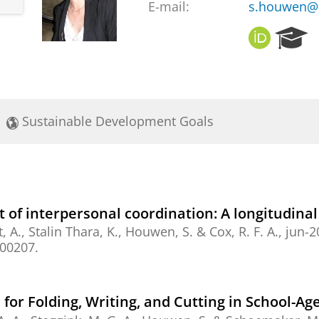
E-mail:
s.houwen@r
O
R
R
e
C
s
I
e
D
a
r
Sustainable Development Goals
c
h
P
o
r
t
t of interpersonal coordination: A longitudinal
a
, A.
, Stalin Thara, K.,
Houwen, S.
&
Cox, R. F. A.
,
jun-2
l
100207.
 for Folding, Writing, and Cutting in School-A