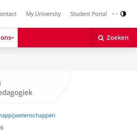
ontact
My University
Student Portal
Contr
Nederlands
English
 ons
Zoeken
n
edagogiek
chappijwetenschappen
16