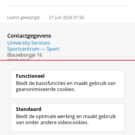
Laatst gewijzigd:
27 juli 2024 07:55
Contactgegevens
University Services
Sportcentrum — Sport
Blauwborgje 16
9747 AC Groningen
Nederland
Functioneel
Biedt de basisfuncties en maakt gebruik van
geanonimiseerde cookies.
F
L
R
I
Y
Volg de RUG
a
i
S
n
o
Standaard
c
n
S
s
u
Biedt de optimale werking en maakt gebruik
e
k
-
t
T
Studiekiezers
van onder andere videocookies.
b
e
f
a
u
Maatschappij/bedrijven
o
d
e
g
b