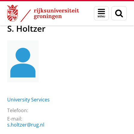
Skip
Skip
Over ons
S. Holtzer
Menu
Zoek
to
to
en
Content
Navigation
zoeken
S. Holtzer
University Services
Telefoon:
E-mail:
s.holtzer@rug.nl