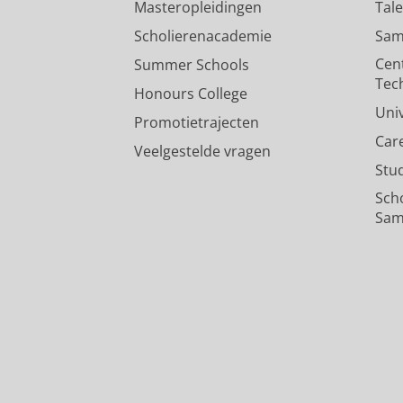
Masteropleidingen
Tal
Scholierenacademie
Sam
Cen
Summer Schools
Tec
Honours College
Uni
Promotietrajecten
Car
Veelgestelde vragen
Stu
Sch
Sam