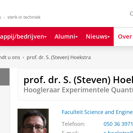
C
s - sterk in techniek
appij/bedrijven
Alumni
Nieuws
Over
ndt u ons
prof. dr. S. (Steven) Hoekstra
prof. dr. S. (Steven) Hoe
Hoogleraar Experimentele Quant
Faculteit Science and Engine
Telefoon:
050 36 397