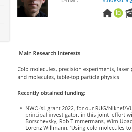
E-mail:
s.hoekstra@
H
O
o
R
m
C
e
I
p
D
a
g
Main Research Interests
e
Cold molecules, precision experiments, laser 
and molecules, table-top particle physics
Recently obtained funding:
NWO-XL grant 2022, for our RUG/Nikhef/V
principal investigator, in this joint effort 
Borschevsky, Rob Timmermans, Wim Ubachs
Lorenz Willmann, 'Using cold molecules to