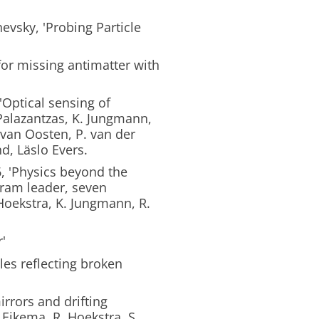
vsky, 'Probing Particle
or missing antimatter with
Optical sensing of
 Palazantzas, K. Jungmann,
. van Oosten, P. van der
d, Läslo Evers.
, 'Physics beyond the
ram leader, seven
Hoekstra, K. Jungmann, R.
'
es reflecting broken
rrors and drifting
 Eikema, R. Hoekstra, S.