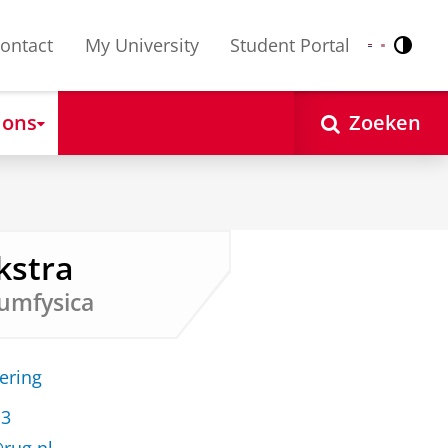
ontact
My University
Student Portal
Contr
Nederlands
English
 ons
Zoeken
kstra
umfysica
ering
13