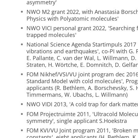
asymmetry'
NWO M2 grant 2022, with Anastasia Borsche
Physics with Polyatomic molecules'
NWO VICI personal grant 2022, 'Searching f
trapped molecules'
National Science Agenda Startimpuls 2017 '
vibrations and earthquakes', co-PI with G.
E. Pallante, C. van der Wal, L. Willmann, D
Straten, H. Wörtche, E. Domnitch, D. Gelfan
FOM Nikhef/VSI/VU joint program dec 2016
Standard Model with cold molecules', Prog
applicants (R. Bethlem, A. Borschevsky, S. 
Timmermans, W. Ubachs, L. Willmann)
NWO VIDI 2013, 'A cold trap for dark matter
FOM Projectruimte 2011, 'Ultracold Molecul
symmetry', single applicant S.Hoekstra
FOM KVI/VU Joint program 2011, 'Broken mi
constants', eight applicants (H. Bethlem, K.