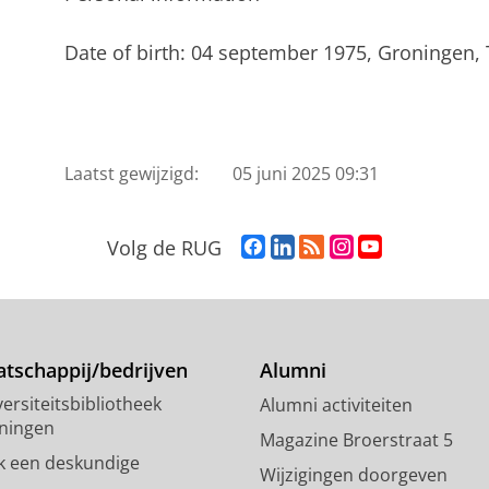
Date of birth: 04 september 1975, Groningen,
Laatst gewijzigd:
05 juni 2025 09:31
F
L
R
I
Y
Volg de RUG
a
i
S
n
o
c
n
S
s
u
e
k
-
t
T
b
e
f
a
u
o
d
e
g
b
tschappij/bedrijven
Alumni
o
I
e
r
e
ersiteitsbibliotheek
Alumni activiteiten
k
n
d
a
-
ningen
p
-
R
m
k
Magazine Broerstraat 5
a
p
i
-
a
k een deskundige
Wijzigingen doorgeven
g
a
j
a
n