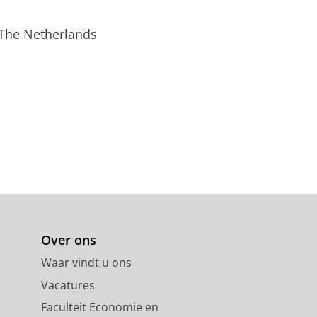
 The Netherlands
Over ons
Waar vindt u ons
Vacatures
Faculteit Economie en