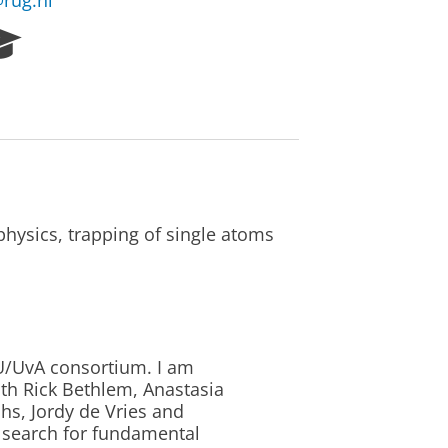
rug.nl
R
e
s
e
a
r
c
h
P
physics, trapping of single atoms
o
r
t
a
l
U/UvA consortium. I am
with Rick Bethlem, Anastasia
, Jordy de Vries and
 search for fundamental