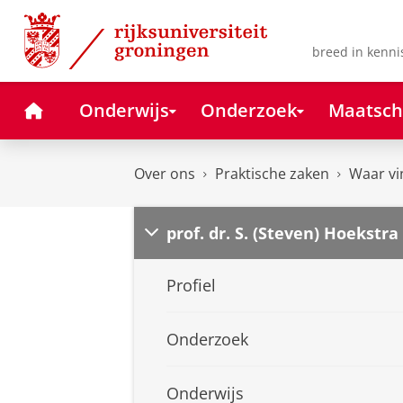
Skip
Skip
to
to
Content
Navigation
breed in kenni
Home
Onderwijs
Onderzoek
Maatsch
Over ons
Praktische zaken
Waar vi
prof. dr. S. (Steven) Hoekstra
Profiel
Onderzoek
Onderwijs