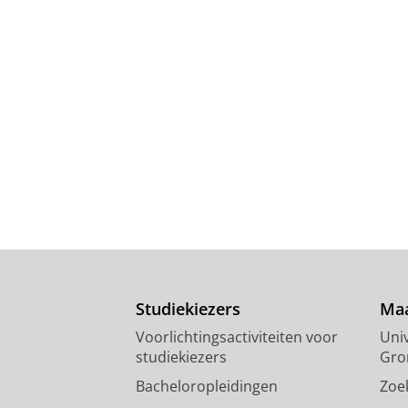
Studiekiezers
Maa
Voorlichtingsactiviteiten voor
Univ
studiekiezers
Gro
Bacheloropleidingen
Zoe