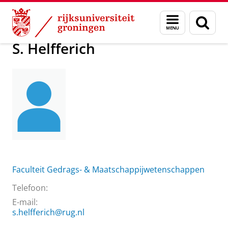
Skip
Skip
Over ons
S. Helfferich
Menu
Zoek
to
to
en
Content
Navigation
zoeken
S. Helfferich
Faculteit Gedrags- & Maatschappijwetenschappen
Telefoon:
E-mail:
s.helfferich@rug.nl