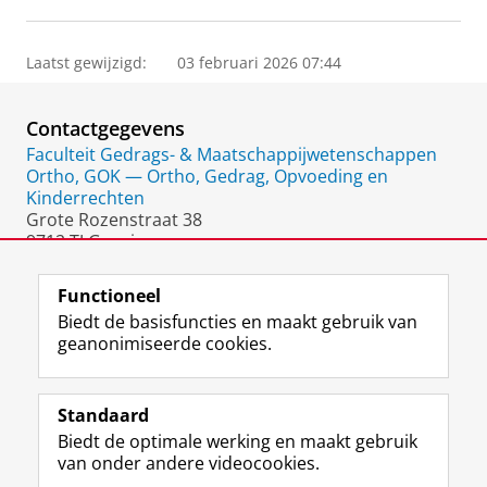
Laatst gewijzigd:
03 februari 2026 07:44
Contactgegevens
Faculteit Gedrags- & Maatschappijwetenschappen
Ortho, GOK — Ortho, Gedrag, Opvoeding en
Kinderrechten
Grote Rozenstraat 38
9712 TJ Groningen
Nederland
Functioneel
Biedt de basisfuncties en maakt gebruik van
geanonimiseerde cookies.
F
L
R
I
Y
Volg de RUG
a
i
S
n
o
Standaard
c
n
S
s
u
Biedt de optimale werking en maakt gebruik
e
k
-
t
T
Studiekiezers
van onder andere videocookies.
b
e
f
a
u