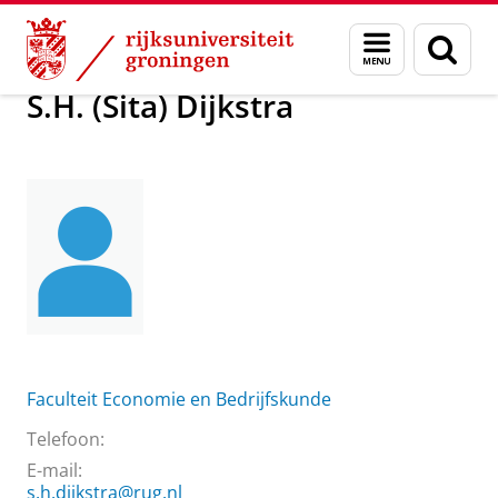
Skip
Skip
Over ons
S.H. (Sita) Dijkstra
Menu
Zoek
to
to
en
Content
Navigation
zoeken
S.H. (Sita) Dijkstra
Faculteit Economie en Bedrijfskunde
Telefoon:
E-mail:
s.h.dijkstra@rug.nl