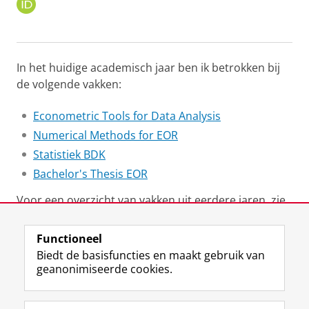
O
R
C
I
D
In het huidige academisch jaar ben ik betrokken bij
de volgende vakken:
Econometric Tools for Data Analysis
Numerical Methods for EOR
Statistiek BDK
Bachelor's Thesis EOR
Voor een overzicht van vakken uit eerdere jaren, zie
hier
.
Functioneel
Laatst gewijzigd:
09 maart 2026 13:10
Biedt de basisfuncties en maakt gebruik van
geanonimiseerde cookies.
F
L
R
I
Y
Volg de RUG
a
i
S
n
o