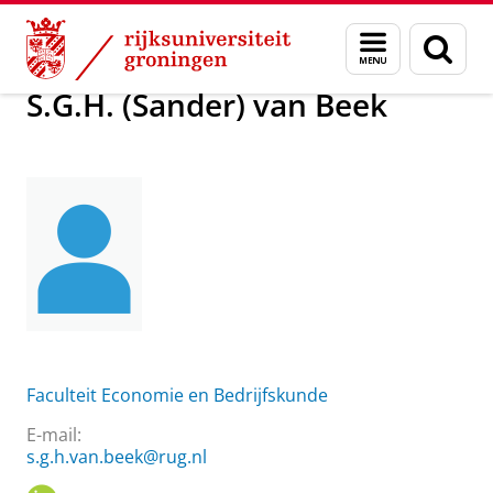
Skip
Skip
Over ons
S.G.H. (Sander) van Beek
Menu
Zoek
to
to
en
Content
Navigation
zoeken
S.G.H. (Sander) van Beek
Faculteit Economie en Bedrijfskunde
E-mail:
s.g.h.van.beek@rug.nl