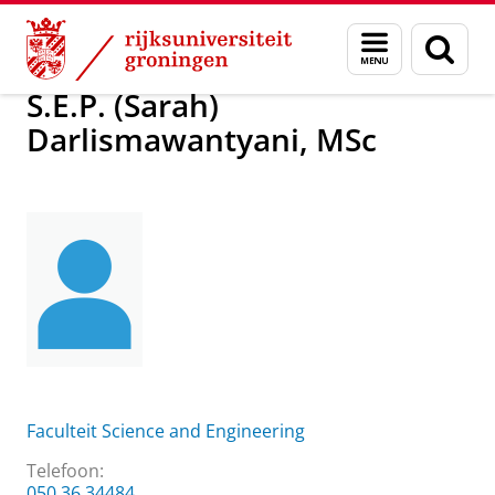
Skip
Skip
S.E.P. (Sarah) Darlismawantyani, MSc
Menu
Zoek
to
to
en
Content
Navigation
zoeken
S.E.P. (Sarah)
Darlismawantyani, MSc
Faculteit Science and Engineering
Telefoon:
050 36 34484