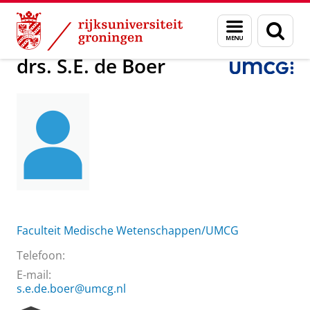
Skip
Skip
Over ons
drs. S.E. de Boer
Menu
Zoek
to
to
en
Content
Navigation
zoeken
drs. S.E. de Boer
Faculteit Medische Wetenschappen/UMCG
Telefoon:
E-mail:
s.e.de.boer@umcg.nl