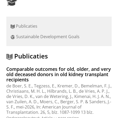
R
e
s
e
a
Publicaties
r
c
Sustainable Development Goals
h
P
o
r
Publicaties
t
a
Comparable outcomes for old, older, and very
l
old deceased donors in old kidney transplant
recipients
de Boer, S. E.
,
Tegzess, E.
,
Kremer, D.
, Bemelman, F. J.,
Christiaans, M. H. L., Hilbrands, L. B., de Vries, A. P. J.,
de Vries, D. K., van de Wetering, J., Kimenai, H. J. A. N.,
van Zuilen, A. D.,
Moers, C.
,
Berger, S. P.
&
Sanders, J.-
S. F.
,
mei-2026
,
In:
American Journal of
Transplantation.
26
,
5
,
blz. 1087-1099
13 blz.
Onderzoeksoutput
:
Article
›
›
peer review