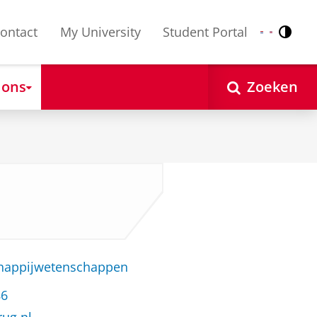
ontact
My University
Student Portal
Contr
Nederlands
English
 ons
Zoeken
chappijwetenschappen
86