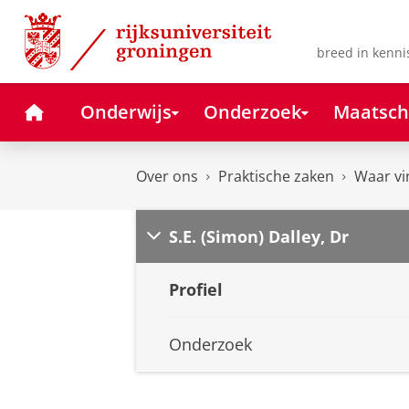
Skip
Skip
to
to
Content
Navigation
breed in kenni
Home
Onderwijs
Onderzoek
Maatsch
Over ons
Praktische zaken
Waar vi
S.E. (Simon) Dalley, Dr
Profiel
Onderzoek