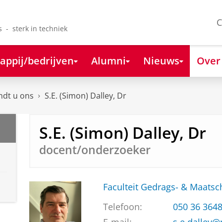
C
s - sterk in techniek
appij/bedrijven
Alumni
Nieuws
Over
ndt u ons
S.E. (Simon) Dalley, Dr
S.E. (Simon) Dalley, Dr
docent/onderzoeker
Faculteit Gedrags- & Maats
Telefoon:
050 36 364