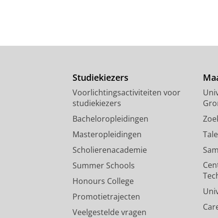
Studiekiezers
Maa
Voorlichtingsactiviteiten voor
Univ
studiekiezers
Gro
Bacheloropleidingen
Zoe
Masteropleidingen
Tal
Scholierenacademie
Sam
Cen
Summer Schools
Tec
Honours College
Uni
Promotietrajecten
Car
Veelgestelde vragen