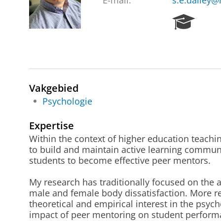
E-mail:
s.e.dalley@
R
e
s
e
a
r
c
Vakgebied
h
Psychologie
P
o
Expertise
r
Within the context of higher education teach
t
to build and maintain active learning communi
a
students to become effective peer mentors.
l
My research has traditionally focused on the
male and female body dissatisfaction. More re
theoretical and empirical interest in the psyc
impact of peer mentoring on student perform