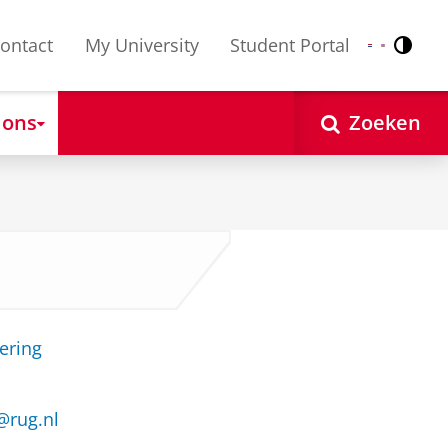
ontact
My University
Student Portal
Contr
Nederlands
English
 ons
Zoeken
ering
@rug.nl