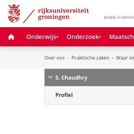
Skip
Skip
to
to
Content
Navigation
breed in kenni
Home
Onderwijs
Onderzoek
Maatsch
Over ons
Praktische zaken
Waar vi
S. Chaudhry
Profiel