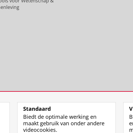
n
u
i
k
n
ools voor Wetenschap &
i
n
t
s
i
enleving
v
i
e
u
v
e
v
i
n
e
r
e
t
i
r
s
r
G
v
s
i
s
r
e
i
t
i
o
r
t
e
t
n
s
e
i
e
i
i
i
t
i
n
t
t
G
t
g
e
G
r
G
e
i
r
o
r
n
t
o
n
o
G
n
i
n
r
i
n
i
o
n
Standaard
V
g
n
n
g
Biedt de optimale werking en
B
e
g
i
e
maakt gebruik van onder andere
e
n
e
n
n
videocookies.
m
n
g