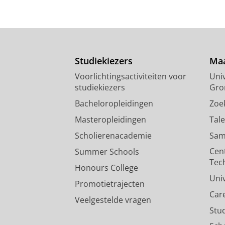
Studiekiezers
Maa
Voorlichtingsactiviteiten voor
Univ
studiekiezers
Gro
Bacheloropleidingen
Zoe
Masteropleidingen
Tal
Scholierenacademie
Sam
Cen
Summer Schools
Tec
Honours College
Uni
Promotietrajecten
Car
Veelgestelde vragen
Stu