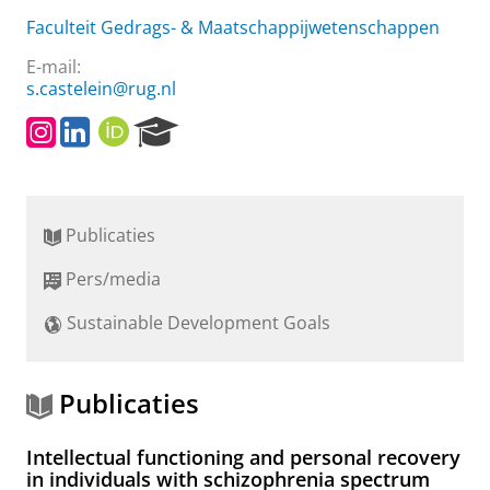
Faculteit Gedrags- & Maatschappijwetenschappen
E-mail:
s.castelein@rug.nl
I
L
O
R
n
i
R
e
s
n
C
s
t
k
I
e
a
e
D
a
Publicaties
g
d
r
r
I
c
Pers/media
a
n
h
m
P
Sustainable Development Goals
o
r
t
a
Publicaties
l
Intellectual functioning and personal recovery
in individuals with schizophrenia spectrum