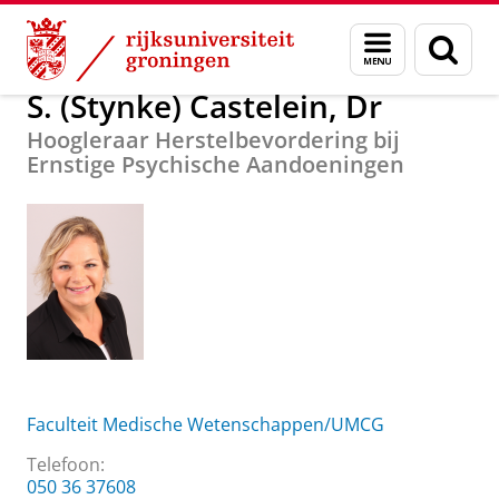
Skip
Skip
Over ons
S. (Stynke) Castelein, Dr
Menu
Zoek
to
to
en
Content
Navigation
zoeken
S. (Stynke) Castelein, Dr
Hoogleraar Herstelbevordering bij
Ernstige Psychische Aandoeningen
Faculteit Medische Wetenschappen/UMCG
Telefoon:
050 36 37608