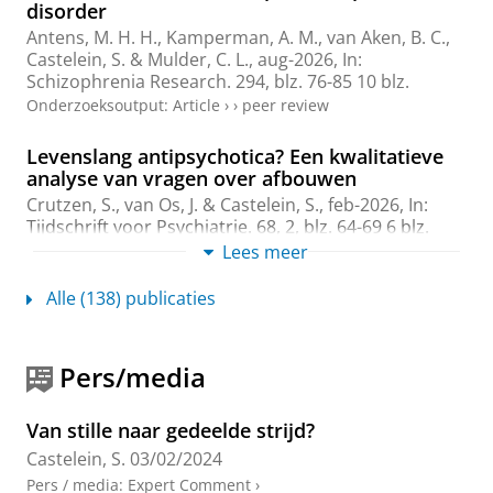
disorder
Antens, M. H. H., Kamperman, A. M., van Aken, B. C.,
Castelein, S.
& Mulder, C. L.,
aug-2026
,
In:
Schizophrenia Research.
294
,
blz. 76-85
10 blz.
Onderzoeksoutput
:
Article
›
›
peer review
Levenslang antipsychotica? Een kwalitatieve
analyse van vragen over afbouwen
Crutzen, S.
, van Os, J. &
Castelein, S.
,
feb-2026
,
In:
Tijdschrift voor Psychiatrie.
68
,
2
,
blz. 64-69
6 blz.
Onderzoeksoutput
:
Article
Lees meer
›
›
peer review
Alle (138) publicaties
Perspectieven op herstelondersteuning: Tien
jaar na Over de brug
van Weeghel, J. (Redacteur), van der Meulen, M.
Pers/media
(Redacteur), Kroon, H. (Redacteur) &
Castelein, S.
(Redacteur),
mei-2026
,
SWP Uitgeverij
.
212 blz.
Onderzoeksoutput
›
Van stille naar gedeelde strijd?
Castelein, S.
03/02/2024
Re-positioning Mental Health Experiences
Pers / media
:
Expert Comment
›
from Deficit to Asset. A Qualitative Study